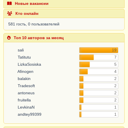
Новые вакансии
Кто онлайн
581 гость, 0 пользователей
Топ 10 авторов за месяц
sali
19
Tatitutu
7
LizkaSosiska
5
Afinogen
4
balakin
2
Tradesoft
2
antoneus
2
fruitella
2
LevkinaN
1
andtey99399
1