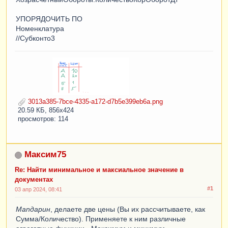
УПОРЯДОЧИТЬ ПО
Номенклатура
//Субконто3
3013a385-7bce-4335-a172-d7b5e399eb6a.png
20.59 КБ, 856x424
просмотров: 114
Максим75
Re: Найти минимальное и максиальное значение в
документах
#1
03 апр 2024, 08:41
Manдарин
, делаете две цены (Вы их рассчитываете, как
Сумма/Количество). Применяете к ним различные