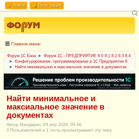
Войти
Регистрация
Главное меню
Форум 1C База
►
Форум 1С - ПРЕДПРИЯТИЕ 8.0 8.1 8.2 8.3 8.4
►
Конфигурирование, программирование в 1С Предприятие 8
►
Найти минимальное и максиальное значение в документах
ERID: CQH36pWzJqVJD4xVLsnhcU4hVPNjkBZe8KKxjJiYySyZAz
Найти минимальное и
максиальное значение в
документах
Автор Manдарин, 03 апр 2024, 05:56
0 Пользователей и 1 гость просматривают эту тему.