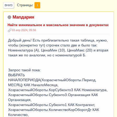
Страницы
1
ВНИЗ
Manдарин
Найти минимальное и максиальное значение в документах
03 апр 2024, 05:56
Добрый день! Есть приблизительно такая таблица, нужно,
чтобы (конкретно тут) строчек стало две и было так:
Номенклатура (А), ЦенаМин (10), ЦенаМакс (20) и вторая
такая же по аналогии, но с номенклатурой Б.
Запрос такой пока:
ВЫБРАТЬ
НАЧАЛОПЕРИОДА(ХозрасчетныйОбороты.Период,
МЕСЯЦ) КАК НачалоМесяца,
ХозрасчетныйОбороты.КорСубконто3 КАК Номенклатура,
ХозрасчетныйОбороты.Субконто3.Организация КАК
Организация,
ХозрасчетныйОбороты.Субконто1 КАК Контрагент,
ХозрасчетныйОбороты.КоличествоКорОборотДт КАК
Количество,