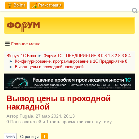
Войти
Регистрация
Главное меню
Форум 1C База
►
Форум 1С - ПРЕДПРИЯТИЕ 8.0 8.1 8.2 8.3 8.4
►
Конфигурирование, программирование в 1С Предприятие 8
►
Вывод цены в проходной накладной
ERID: CQH36pWzJqVJD4xVLsnhcU4hVPNjkBZe8KKxjJiYySyZAz
Вывод цены в проходной
накладной
Автор Pugala, 27 мар 2024, 20:13
0 Пользователей и 1 гость просматривают эту тему.
Страницы
1
ВНИЗ