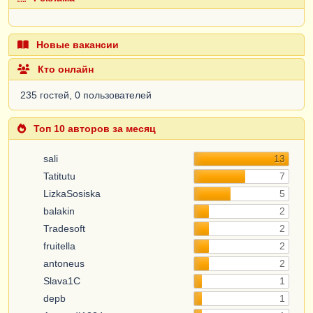
Новые вакансии
Кто онлайн
235 гостей, 0 пользователей
Топ 10 авторов за месяц
sali
13
Tatitutu
7
LizkaSosiska
5
balakin
2
Tradesoft
2
fruitella
2
antoneus
2
Slava1C
1
depb
1