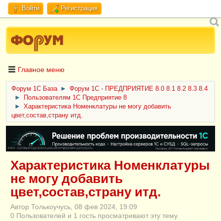
Войти
Регистрация
Главное меню
Форум 1C База
►
Форум 1С - ПРЕДПРИЯТИЕ 8.0 8.1 8.2 8.3 8.4
►
Пользователям 1С Предприятие 8
►
Характеристика Номенклатуры не могу добавить
цвет,состав,страну итд.
ERID: CQH36pWzJqVJD4xVLsnhcU4hVPNjkBZe8KKxjJiYySyZAz
Характеристика Номенклатуры
не могу добавить
цвет,состав,страну итд.
Автор Толькоучусь, 08 фев 2024, 19:09
0 Пользователей и 1 гость просматривают эту тему.