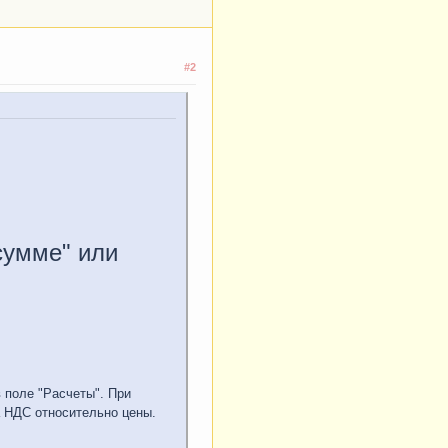
#2
 сумме" или
 поле "Расчеты". При
а НДС относительно цены.