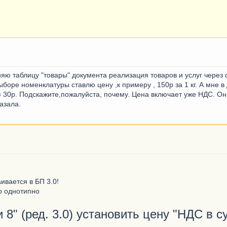
няю таблицу "товары" документа реализация товаров и услуг через
выборе номенклатуры ставлю цену ,к примеру , 150р за 1 кг. А мне 
 = 30р. Подскажите,пожалуйста, почему. Цена включает уже НДС. О
азала.
аивается в БП 3.0!
о однотипно
и 8" (ред. 3.0) установить цену "НДС в 