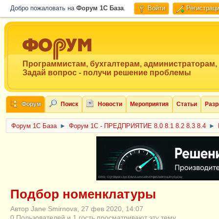
Добро пожаловать на
Форум 1C База
.
Войти
Регистрац
Программистам, бухгалтерам, администраторам,
Задай вопрос - получи решение проблемы
Форум
Поиск
Новости
Мероприятия
Статьи
Разр
Форум 1C База
►
Форум 1С - ПРЕДПРИЯТИЕ 8.0 8.1 8.2 8.3 8.4
►
ERID: CQH36pWzJqVJD4xVLsnhcU4hVPNjkBZe8KKxjJiYySyZAz
Подбор номенклатуры
Автор Jane Smirnova, 27 фев 2020, 14:07
0 Пользователей и 1 гость просматривают эту тему.