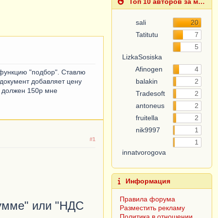
Топ 10 авторов за месяц
sali
20
Tatitutu
7
5
LizkaSosiska
Afinogen
4
 функцию "подбор". Ставлю
в документ добавляет цену
balakin
2
н должен 150р мне
Tradesoft
2
antoneus
2
fruitella
2
nik9997
1
#1
1
innatvorogova
Информация
Правила форума
сумме" или "НДС
Разместить рекламу
Политика в отношении