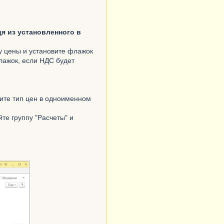
я из установленного в
ку цены и установите флажок
лажок, если НДС будет
рите тип цен в одноименном
йте группу "Расчеты" и