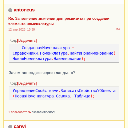
СокрЛП
(
ДополнительныеПараметры
.
ТорговаяМарка
)
;
antoneus
Re: Заполнение значения доп реквизита при создании
.
элемента номенклатуры
.
#3
.
12 апр 2023, 15:39
НоменклатураСоздана
=
Ложь
;
Попытка
Код
Выделить
НоваяНоменклатура
.
Записать
();
СозданнаяНоменклатура
=
НоменклатураСоздана
=
Истина
;
Справочники
.
Номенклатура
.
НайтиПоНаименованию
(
Исключение
НоваяНоменклатура
.
Наименование
);
Сообщить
(
ОписаниеОшибки
());
КонецПопытки
;
Зачем аппендикс через гланды-то?
Код
Выделить
СозданнаяНоменклатура
=
Справочники
.
Номенклатура
.
НайтиПоНаименованию
(
УправлениеСвойствами
.
ЗаписатьСвойстваУОбъекта
НоваяНоменклатура
.
Наименование
);
(
НоваяНоменклатура
.
Ссылка
,
Таблица
);
УправлениеСвойствами
.
ЗаписатьСвойстваУОбъекта
(
СозданнаяНоменклатура
,
Таблица
);
1 пользователь
сказал спасибо!
carwi