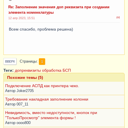
УстановитьПривилегированныйРежим
(
Ложь
);
Re: Заполнение значения доп реквизита при создании
элемента номенклатуры
Возврат
НоменклатураСоздана
;
#4
12 апр 2023, 15:51
КонецФункции
Всем спасибо, проблема решена)
Страницы
1
ВВЕРХ
Теги:
допреквизиты
обработка
БСП
Похожие темы (5)
Подключение АСПД как принтера чеко.
Автор
Joker2705
Требование накладная заполнение колонки
Автор
007_11
Невидимость, вместо недоступности, кнопок при
"ТолькоПросмотр" элемента формы !
Автор
oooo800