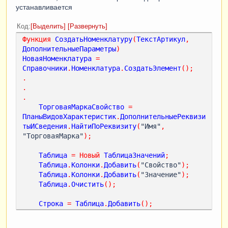
устанавливается
Код
Выделить
Развернуть
Функция
СоздатьНоменклатуру
(
ТекстАртикул
,
ДополнительныеПараметры
)
НоваяНоменклатура
=
Справочники
.
Номенклатура
.
СоздатьЭлемент
();
.
.
.
ТорговаяМаркаСвойство
=
ПланыВидовХарактеристик
.
ДополнительныеРеквизи
тыИСведения
.
НайтиПоРеквизиту
(
"Имя"
,
"ТорговаяМарка"
);
Таблица
=
Новый
ТаблицаЗначений
;
Таблица
.
Колонки
.
Добавить
(
"Свойство"
);
Таблица
.
Колонки
.
Добавить
(
"Значение"
);
Таблица
.
Очистить
();
Строка
=
Таблица
.
Добавить
();
Строка
.
Свойство
=
ТорговаяМаркаСвойство
;
Строка
.
Значение
=