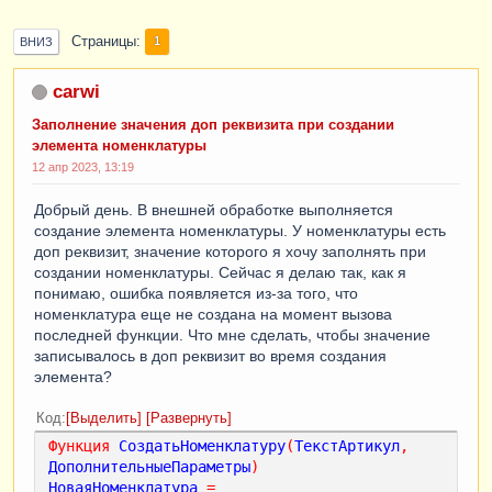
Страницы
1
ВНИЗ
carwi
Заполнение значения доп реквизита при создании
элемента номенклатуры
12 апр 2023, 13:19
Добрый день. В внешней обработке выполняется
создание элемента номенклатуры. У номенклатуры есть
доп реквизит, значение которого я хочу заполнять при
создании номенклатуры. Сейчас я делаю так, как я
понимаю, ошибка появляется из-за того, что
номенклатура еще не создана на момент вызова
последней функции. Что мне сделать, чтобы значение
записывалось в доп реквизит во время создания
элемента?
Код
Выделить
Развернуть
Функция
СоздатьНоменклатуру
(
ТекстАртикул
,
ДополнительныеПараметры
)
НоваяНоменклатура
=