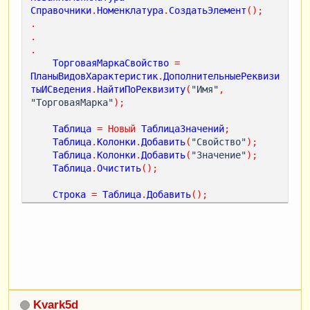
Справочники
.
Номенклатура
.
СоздатьЭлемент
();
.
.
.
ТорговаяМаркаСвойство
=
ПланыВидовХарактеристик
.
ДополнительныеРеквизи
тыИСведения
.
НайтиПоРеквизиту
(
"Имя"
,
"ТорговаяМарка"
);
Таблица
=
Новый
ТаблицаЗначений
;
Таблица
.
Колонки
.
Добавить
(
"Свойство"
);
Таблица
.
Колонки
.
Добавить
(
"Значение"
);
Таблица
.
Очистить
();
Строка
=
Таблица
.
Добавить
();
Строка
.
Свойство
=
ТорговаяМаркаСвойство
;
Строка
.
Значение
=
СокрЛП
(
ДополнительныеПараметры
.
ТорговаяМарка
)
;
УправлениеСвойствами
.
ЗаписатьСвойстваУОбъекта
(
НоваяНоменклатура
,
Таблица
);
Kvark5d