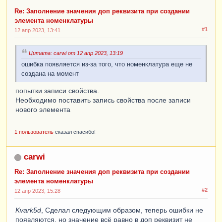
.
.
Re: Заполнение значения доп реквизита при создании
.
элемента номенклатуры
НоменклатураСоздана
=
Ложь
;
#1
12 апр 2023, 13:41
Попытка
НоваяНоменклатура
.
Записать
();
Цитата: carwi от 12 апр 2023, 13:19
НоменклатураСоздана
=
Истина
;
ошибка появляется из-за того, что номенклатура еще не
Исключение
создана на момент
Сообщить
(
ОписаниеОшибки
());
КонецПопытки
;
попытки записи свойства.
Необходимо поставить запись свойства после записи
УстановитьПривилегированныйРежим
(
Ложь
);
нового элемента
Возврат
НоменклатураСоздана
;
1 пользователь
сказал спасибо!
КонецФункции
carwi
Re: Заполнение значения доп реквизита при создании
элемента номенклатуры
#2
12 апр 2023, 15:28
Kvark5d
, Сделал следующим образом, теперь ошибки не
появляются, но значение всё равно в доп реквизит не