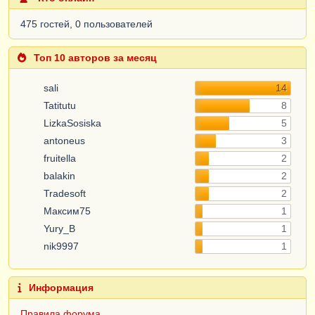
475 гостей, 0 пользователей
Топ 10 авторов за месяц
sali
14
Tatitutu
8
LizkaSosiska
5
antoneus
3
fruitella
2
balakin
2
Tradesoft
2
Максим75
1
Yury_B
1
nik9997
1
Информация
Правила форума