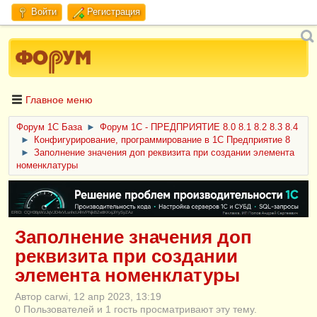
Войти
Регистрация
Главное меню
Форум 1C База
►
Форум 1С - ПРЕДПРИЯТИЕ 8.0 8.1 8.2 8.3 8.4
►
Конфигурирование, программирование в 1С Предприятие 8
►
Заполнение значения доп реквизита при создании элемента
номенклатуры
ERID: CQH36pWzJqVJD4xVLsnhcU4hVPNjkBZe8KKxjJiYySyZAz
Заполнение значения доп
реквизита при создании
элемента номенклатуры
Автор carwi, 12 апр 2023, 13:19
0 Пользователей и 1 гость просматривают эту тему.