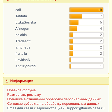
sali
19
Tatitutu
7
LizkaSosiska
5
Afinogen
4
balakin
2
Tradesoft
2
antoneus
2
fruitella
2
LevkinaN
1
andtey99399
1
Информация
Правила форума
Разместить рекламу
Политика в отношении обработки персональных данных
Согласие субъекта на обработку персональных данных
Email для связи с администрацией: