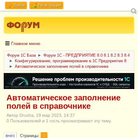
Войти
Регистрация
Главное меню
Форум 1C База
►
Форум 1С - ПРЕДПРИЯТИЕ 8.0 8.1 8.2 8.3 8.4
►
Конфигурирование, программирование в 1С Предприятие 8
►
Автоматическое заполнение полей в справочнике
ERID: CQH36pWzJqVJD4xVLsnhcU4hVPNjkBZe8KKxjJiYySyZAz
Автоматическое заполнение
полей в справочнике
Автор Drusha, 19 мар 2023, 14:37
0 Пользователей и 1 гость просматривают эту тему.
Страницы
1
ВНИЗ