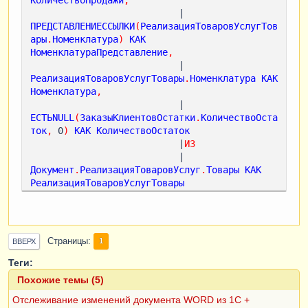
                           |    
ПРЕДСТАВЛЕНИЕССЫЛКИ
(
РеализацияТоваровУслугТов
ары
.
Номенклатура
)
КАК
НоменклатураПредставление
,
                           |    
РеализацияТоваровУслугТовары
.
Номенклатура
КАК
Номенклатура
,
                           |    
ЕСТЬNULL
(
ЗаказыКлиентовОстатки
.
КоличествоОста
ток
,
 0
)
КАК
КоличествоОстаток
                           |
ИЗ
                           |    
Документ
.
РеализацияТоваровУслуг
.
Товары
КАК
РеализацияТоваровУслугТовары
                           |        
ЛЕВОЕ
СОЕДИНЕНИЕ
РегистрНакопления
.
ЗаказыКлиентов
.
Остатки
(,
)
КАК
ЗаказыКлиентовОстатки
Страницы
1
ВВЕРХ
                           |        
ПО
РеализацияТоваровУслугТовары
.
Ссылка
.
ДокументЗ
Теги:
аказ
.
Ссылка
=
Похожие темы (5)
ЗаказыКлиентовОстатки
.
Заказ
.
Ссылка
Отслеживание изменений документа WORD из 1С +
                           |            
И