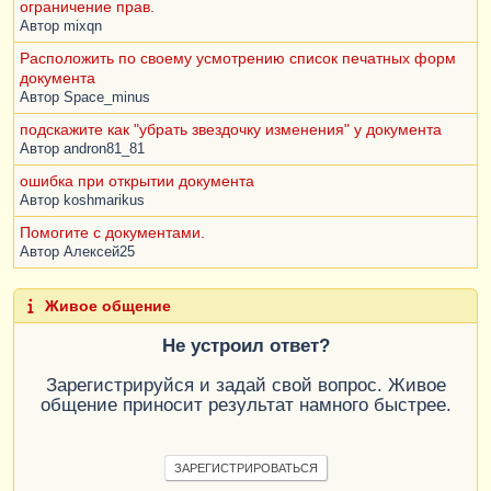
ограничение прав.
РеализацияТоваровУслугТовары
.
Номенклатура
=
Автор
mixqn
ЗаказыКлиентовОстатки
.
Номенклатура
                           |
ГДЕ
Расположить по своему усмотрению список печатных форм
                           |    
документа
РеализацияТоваровУслугТовары
.
Ссылка
=
 &
Ссылка
Автор
Space_minus
подскажите как "убрать звездочку изменения" у документа
Автор
andron81_81
ошибка при открытии документа
Автор
koshmarikus
Помогите с документами.
Автор
Алексей25
Живое общение
Не устроил ответ?
Зарегистрируйся и задай свой вопрос. Живое
общение приносит результат намного быстрее.
ЗАРЕГИСТРИРОВАТЬСЯ