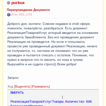
purkua
Перепроведение Документа
20 окт 2022, 17:51
Доброго дня, коллеги. Совсем недавно в этой сфере,
помогите, пожалуйста, разобраться. Есть документ
РеализацияТоваровУслуг, который вводится на основании
документа ЗаказКлиента. Без его проведения документ
Реализации не проведется. Но если я попытаюсь
провести уже проведенный документ Реализации, ничего
не получается, т.к. система не понимает, что он уже
проведен и пытается списать с остатков. Понимаю, что
нужно в запросе что-то менять, но пока в тупике.
Выручайте и не судите строго)) Всем добра!
Запрос:
Код
Выделить
Развернуть
ВЫБРАТЬ
                           |    
РеализацияТоваровУслугТовары
.
Количество
КАК
КоличествоПродажи
,