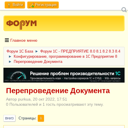
Войти
Регистрация
Главное меню
Форум 1C База
►
Форум 1С - ПРЕДПРИЯТИЕ 8.0 8.1 8.2 8.3 8.4
►
Конфигурирование, программирование в 1С Предприятие 8
►
Перепроведение Документа
ERID: CQH36pWzJqVJD4xVLsnhcU4hVPNjkBZe8KKxjJiYySyZAz
Перепроведение Документа
Автор purkua, 20 окт 2022, 17:51
0 Пользователей и 1 гость просматривают эту тему.
Страницы
1
ВНИЗ