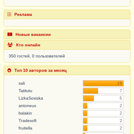
Реклама
Новые вакансии
Кто онлайн
350 гостей, 0 пользователей
Топ 10 авторов за месяц
sali
19
Tatitutu
7
LizkaSosiska
5
antoneus
2
balakin
2
Tradesoft
2
fruitella
2