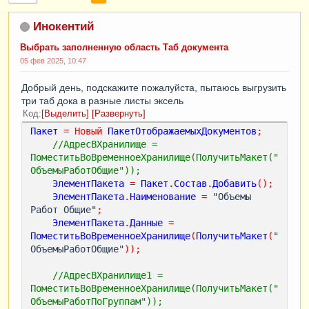
Инокентий
Выбрать заполненную область Таб документа
05 фев 2025, 10:47
Добрый день, подскажите пожалуйста, пытаюсь выгрузить
три таб дока в разные листы эксель
Код
Выделить
Развернуть
Пакет
=
Новый
ПакетОтображаемыхДокументов
;
//АдресВХранилище = 
ПоместитьВоВременноеХранилище(ПолучитьМакет("
ОбъемыРаботОбщие"));    
ЭлементПакета
=
Пакет
.
Состав
.
Добавить
();
ЭлементПакета
.
Наименование
=
 "Объемы 
Работ Общие"
;
ЭлементПакета
.
Данные
=
ПоместитьВоВременноеХранилище
(
ПолучитьМакет
(
"
ОбъемыРаботОбщие"
));
//АдресВХранилище1 = 
ПоместитьВоВременноеХранилище(ПолучитьМакет("
ОбъемыРаботПоГруппам"));    