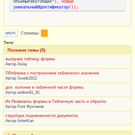
ОбъемыРаботОбщие"
),
новый
уникальныйИдентификатор
());
Страницы
1
ВВЕРХ
Теги:
Похожие темы (5)
выгрузка таблицу формы
Автор
Aslay
ПРоблема с построением табличного значения
Автор
Svetik2012
доп. колонки в табличной части формы
Автор
andron81_81
Из Реквизиты формы в Табличную часть и обратно
Автор
Funt Фунтиков
структура подчиненности документа
Автор
AnterKan