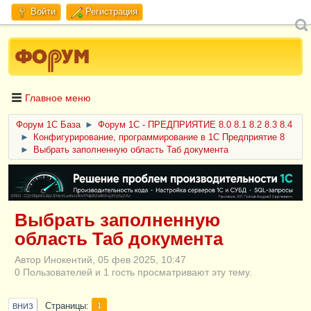
Войти
Регистрация
Главное меню
Форум 1C База
►
Форум 1С - ПРЕДПРИЯТИЕ 8.0 8.1 8.2 8.3 8.4
►
Конфигурирование, программирование в 1С Предприятие 8
►
Выбрать заполненную область Таб документа
ERID: CQH36pWzJqVJD4xVLsnhcU4hVPNjkBZe8KKxjJiYySyZAz
Выбрать заполненную
область Таб документа
Автор Инокентий, 05 фев 2025, 10:47
0 Пользователей и 1 гость просматривают эту тему.
Страницы
1
ВНИЗ