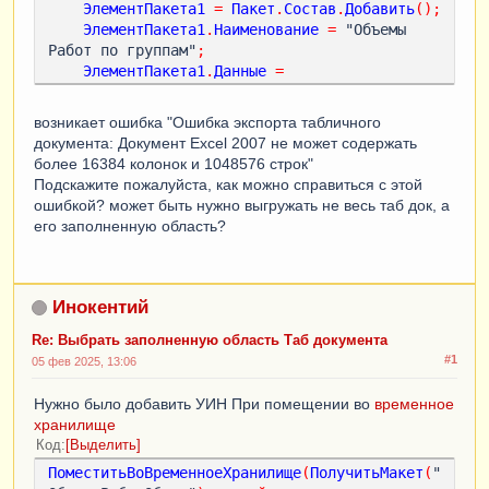
ЭлементПакета1
=
Пакет
.
Состав
.
Добавить
();
ЭлементПакета1
.
Наименование
=
 "Объемы 
Работ по группам"
;
ЭлементПакета1
.
Данные
=
ПоместитьВоВременноеХранилище
(
ПолучитьМакет
(
"
ОбъемыРаботПоГруппам"
));
возникает ошибка "Ошибка экспорта табличного
документа: Документ Excel 2007 не может содержать
//АдресВХранилище2 = 
более 16384 колонок и 1048576 строк"
ПоместитьВоВременноеХранилище(ПолучитьМакет("
Подскажите пожалуйста, как можно справиться с этой
ОбъемыРаботПоИнтерпретаторам"));    
ошибкой? может быть нужно выгружать не весь таб док, а
ЭлементПакета2
=
Пакет
.
Состав
.
Добавить
();
его заполненную область?
ЭлементПакета2
.
Наименование
=
 "Объемы 
Работ По интерпретаторам"
;
ЭлементПакета2
.
Данные
=
ПоместитьВоВременноеХранилище
(
ПолучитьМакет
(
"
Инокентий
ОбъемыРаботПоИнтерпретаторам"
));
Re: Выбрать заполненную область Таб документа
#1
05 фев 2025, 13:06
Пакет
.
Записать
(
ДиалогВыбораФайла
.
ПолноеИмяФай
ла
,
Нужно было добавить УИН При помещении во
временное
ТипФайлаПакетаОтображаемыхДокументов
.
XLSX
);
хранилище
Код
Выделить
ПоместитьВоВременноеХранилище
(
ПолучитьМакет
(
"