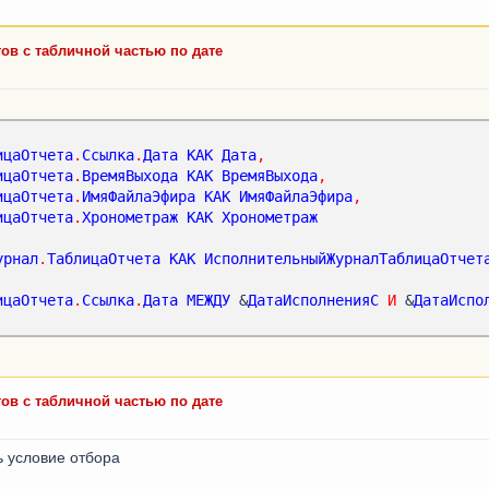
ов с табличной частью по дате
ицаОтчета
.
Ссылка
.
Дата
КАК
Дата
,
ицаОтчета
.
ВремяВыхода
КАК
ВремяВыхода
,
ицаОтчета
.
ИмяФайлаЭфира
КАК
ИмяФайлаЭфира
,
ицаОтчета
.
Хронометраж
КАК
Хронометраж
урнал
.
ТаблицаОтчета
КАК
ИсполнительныйЖурналТаблицаОтчет
ицаОтчета
.
Ссылка
.
Дата
МЕЖДУ
 &
ДатаИсполненияС
И
 &
ДатаИспо
ов с табличной частью по дате
ь условие отбора