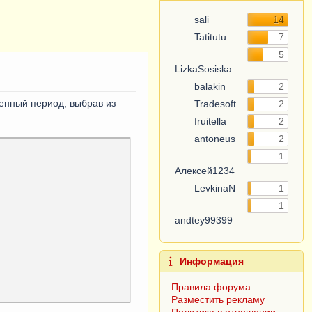
sali
14
Tatitutu
7
5
LizkaSosiska
balakin
2
ленный период, выбрав из
Tradesoft
2
fruitella
2
antoneus
2
1
Алексей1234
LevkinaN
1
1
andtey99399
Информация
Правила форума
Разместить рекламу