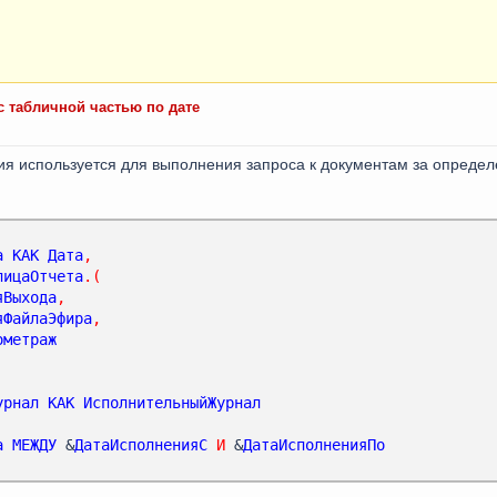
с табличной частью по дате
ция используется для выполнения запроса к документам за опреде
а
КАК
Дата
,
лицаОтчета
.(
яВыхода
,
яФайлаЭфира
,
ометраж
урнал
КАК
ИсполнительныйЖурнал
а
МЕЖДУ
 &
ДатаИсполненияС
И
 &
ДатаИсполненияПо