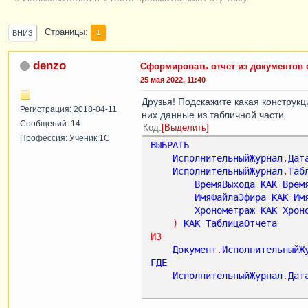
Страницы
1
ВНИЗ
denzo
Сформировать отчет из документов 
25 мая 2022, 11:40
Друзья! Подскажите какая конструк
Регистрация: 2018-04-11
них данные из табличной части.
Сообщений: 14
Код
Выделить
Профессия: Ученик 1С
ВЫБРАТЬ
ИсполнительныйЖурнал
.
Дат
ИсполнительныйЖурнал
.
Таб
ВремяВыхода
КАК
Врем
ИмяФайлаЭфира
КАК
Им
Хронометраж
КАК
Хрон
)
КАК
ТаблицаОтчета
ИЗ
Документ
.
ИсполнительныйЖ
ГДЕ
ИсполнительныйЖурнал
.
Дат