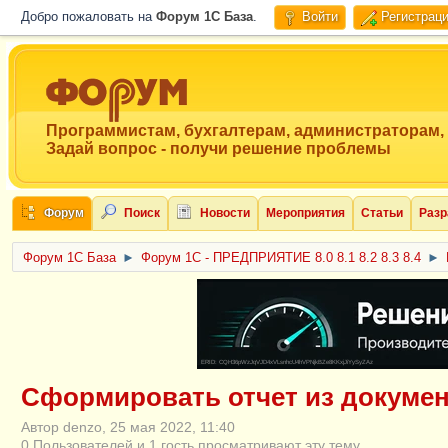
Добро пожаловать на
Форум 1C База
.
Войти
Регистрац
Программистам, бухгалтерам, администраторам,
Задай вопрос - получи решение проблемы
Форум
Поиск
Новости
Мероприятия
Статьи
Разр
Форум 1C База
►
Форум 1С - ПРЕДПРИЯТИЕ 8.0 8.1 8.2 8.3 8.4
►
ERID: CQH36pWzJqVJD4xVLsnhcU4hVPNjkBZe8KKxjJiYySyZAz
Сформировать отчет из докумен
Автор denzo, 25 мая 2022, 11:40
0 Пользователей и 1 гость просматривают эту тему.