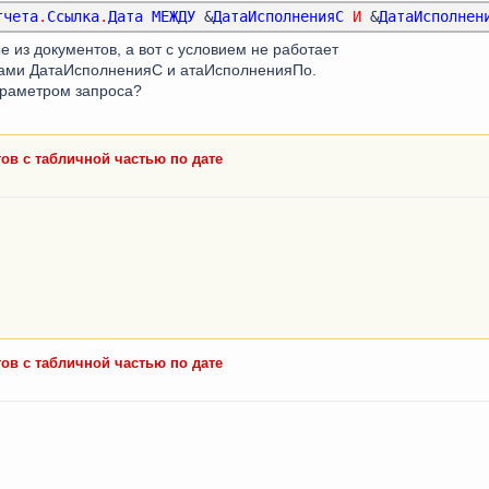
тчета
.
Ссылка
.
Дата
МЕЖДУ
 &
ДатаИсполненияС
И
 &
ДатаИсполнен
е из документов, а вот с условием не работает
тами ДатаИсполненияС и атаИсполненияПо.
параметром запроса?
ов с табличной частью по дате
ов с табличной частью по дате