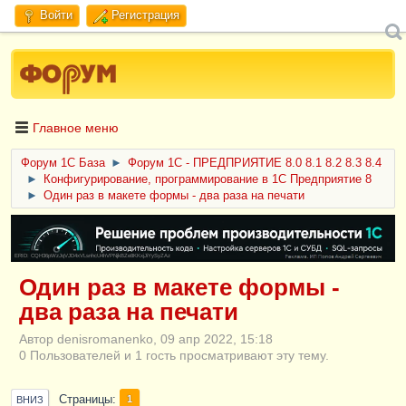
Войти
Регистрация
Главное меню
Форум 1C База
►
Форум 1С - ПРЕДПРИЯТИЕ 8.0 8.1 8.2 8.3 8.4
►
Конфигурирование, программирование в 1С Предприятие 8
►
Один раз в макете формы - два раза на печати
ERID: CQH36pWzJqVJD4xVLsnhcU4hVPNjkBZe8KKxjJiYySyZAz
Один раз в макете формы -
два раза на печати
Автор denisromanenko, 09 апр 2022, 15:18
0 Пользователей и 1 гость просматривают эту тему.
Страницы
1
ВНИЗ