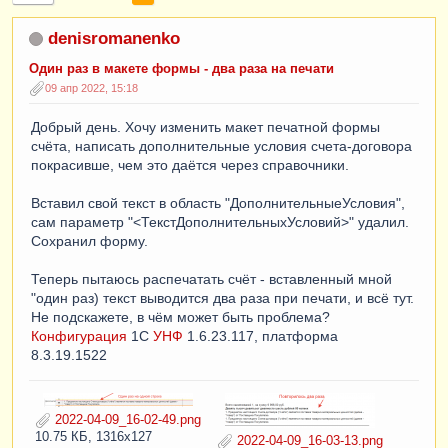
denisromanenko
Один раз в макете формы - два раза на печати
09 апр 2022, 15:18
Добрый день. Хочу изменить макет печатной формы
счёта, написать дополнительные условия счета-договора
покрасивше, чем это даётся через справочники.
Вставил свой текст в область "ДополнительныеУсловия",
сам параметр "<ТекстДополнительныхУсловий>" удалил.
Сохранил форму.
Теперь пытаюсь распечатать счёт - вставленный мной
"один раз) текст выводится два раза при печати, и всё тут.
Не подскажете, в чём может быть проблема?
Конфигурация
1С
УНФ
1.6.23.117, платформа
8.3.19.1522
2022-04-09_16-02-49.png
10.75 КБ, 1316x127
2022-04-09_16-03-13.png