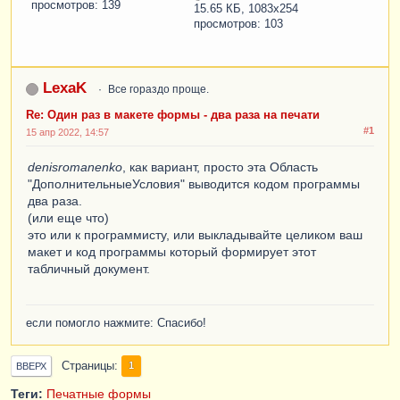
просмотров: 139
15.65 КБ, 1083x254
просмотров: 103
LexaK
Все гораздо проще.
Re: Один раз в макете формы - два раза на печати
#1
15 апр 2022, 14:57
denisromanenko
, как вариант, просто эта Область
"ДополнительныеУсловия" выводится кодом программы
два раза.
(или еще что)
это или к программисту, или выкладывайте целиком ваш
макет и код программы который формирует этот
табличный документ.
если помогло нажмите: Спасибо!
Страницы
1
ВВЕРХ
Теги:
Печатные формы