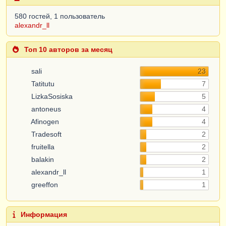
580 гостей, 1 пользователь
alexandr_ll
Топ 10 авторов за месяц
sali
23
Tatitutu
7
LizkaSosiska
5
antoneus
4
Afinogen
4
Tradesoft
2
fruitella
2
balakin
2
alexandr_ll
1
greeffon
1
Информация