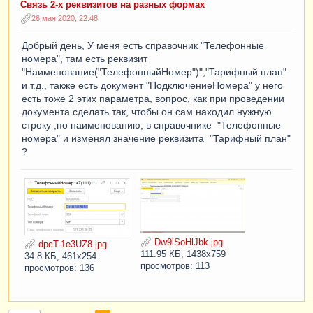
Связь 2-х реквизитов на разных формах
26 мая 2020, 22:48
Добрый день, У меня есть справочник "Телефонные
номера", там есть реквизит
"Наименование("ТелефонныйНомер")","Тарифный план"
и т.д., также есть документ "ПодключениеНомера" у него
есть тоже 2 этих параметра, вопрос, как при проведении
документа сделать так, чтобы он сам находил нужную
строку ,по наименованию, в справочнике "Телефонные
номера" и изменял значение реквизита "Тарифный план"
?
Dw9lSoHlJbk.jpg
dpcT-1e3UZ8.jpg
111.95 КБ, 1438x759
34.8 КБ, 461x254
просмотров: 113
просмотров: 136