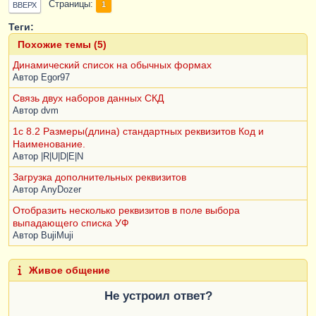
Страницы
1
ВВЕРХ
Теги:
Похожие темы (5)
Динамический список на обычных формах
Автор
Egor97
Связь двух наборов данных СКД
Автор
dvm
1с 8.2 Размеры(длина) стандартных реквизитов Код и
Наименование.
Автор
|R|U|D|E|N
Загрузка дополнительных реквизитов
Автор
AnyDozer
Отобразить несколько реквизитов в поле выбора
выпадающего списка УФ
Автор
BujiMuji
Живое общение
Не устроил ответ?