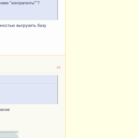
нике "контрагенты""?
лностью выгрузить базу
#3
писке