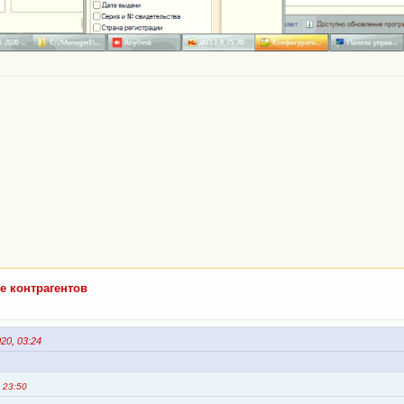
е контрагентов
0, 03:24
 23:50