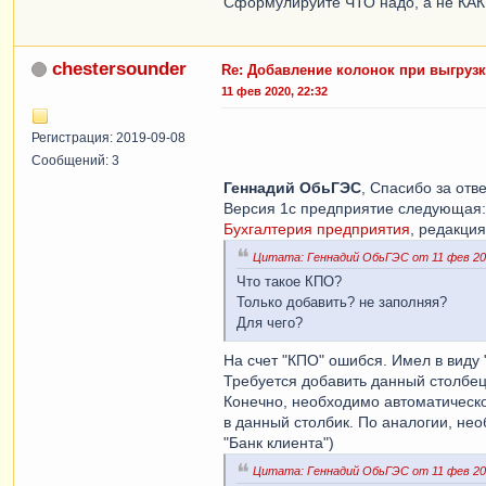
Сформулируйте ЧТО надо, а не КАК 
chestersounder
Re: Добавление колонок при выгрузк
11 фев 2020, 22:32
Регистрация: 2019-09-08
Сообщений: 3
Геннадий ОбьГЭС
, Спасибо за отве
Версия 1с предприятие следующая:
Бухгалтерия предприятия
, редакция
Цитата: Геннадий ОбьГЭС от 11 фев 202
Что такое КПО?
Только добавить? не заполняя?
Для чего?
На счет "КПО" ошибся. Имел в виду 
Требуется добавить данный столбец
Конечно, необходимо автоматическо
в данный столбик. По аналогии, нео
"Банк клиента")
Цитата: Геннадий ОбьГЭС от 11 фев 202