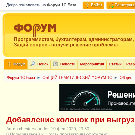
Добро пожаловать на
Форум 1C База
.
Войти
Регистрац
Программистам, бухгалтерам, администраторам,
Задай вопрос - получи решение проблемы
Форум
Поиск
Новости
Мероприятия
Статьи
Разр
Форум 1C База
►
ОБЩИЙ ТЕМАТИЧЕСКИЙ ФОРУМ 1С
►
Общие в
ERID: CQH36pWzJqVJD4xVLsnhcU4hVPNjkBZe8KKxjJiYySyZAz
Добавление колонок при выгруз
Автор chestersounder, 10 фев 2020, 23:50
0 Пользователей и 1 гость просматривают эту тему.