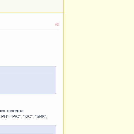
#2
.
контрагента
", "Р/С", "К/С", "БИК",