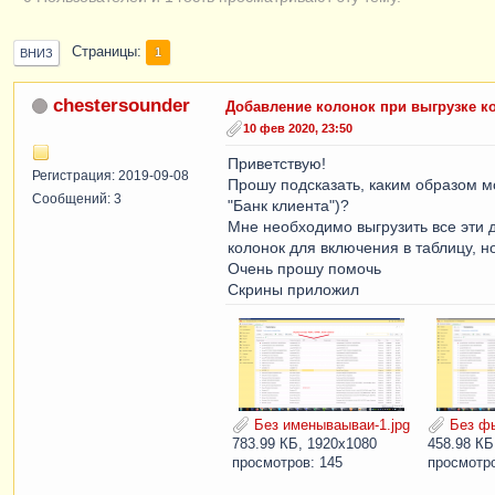
Страницы
1
ВНИЗ
chestersounder
Добавление колонок при выгрузке к
10 фев 2020, 23:50
Приветствую!
Регистрация: 2019-09-08
Прошу подсказать, каким образом м
Сообщений: 3
"Банк клиента")?
Мне необходимо выгрузить все эти д
колонок для включения в таблицу, н
Очень прошу помочь
Скрины приложил
Без именываываи-1.jpg
Без фы
783.99 КБ, 1920x1080
458.98 КБ
просмотров: 145
просмотро