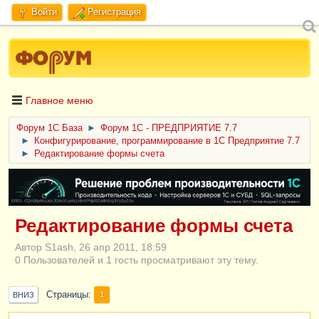
Войти
Регистрация
Главное меню
Форум 1C База
►
Форум 1С - ПРЕДПРИЯТИЕ 7.7
►
Конфигурирование, программирование в 1С Предприятие 7.7
►
Редактирование формы счета
ERID: CQH36pWzJqVJD4xVLsnhcU4hVPNjkBZe8KKxjJiYySyZAz
Редактирование формы счета
Автор S1ash, 26 апр 2011, 18:59
0 Пользователей и 1 гость просматривают эту тему.
Страницы
1
ВНИЗ