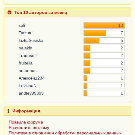
Топ 10 авторов за месяц
sali
13
Tatitutu
7
LizkaSosiska
5
balakin
2
Tradesoft
2
fruitella
2
antoneus
2
Алексей1234
1
LevkinaN
1
andtey99399
1
Информация
Правила форума
Разместить рекламу
Политика в отношении обработки персональных данных