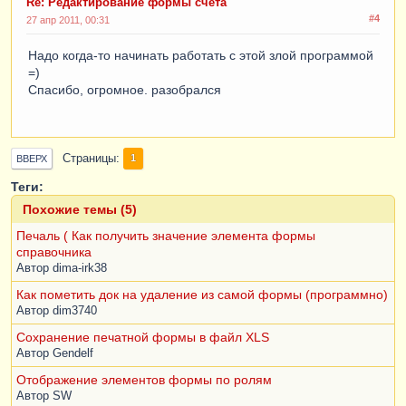
Re: Редактирование формы счета
#4
27 апр 2011, 00:31
Надо когда-то начинать работать с этой злой программой
=)
Спасибо, огромное. разобрался
Страницы
1
ВВЕРХ
Теги:
Похожие темы (5)
Печаль ( Как получить значение элемента формы
справочника
Автор
dima-irk38
Как пометить док на удаление из самой формы (программно)
Автор
dim3740
Сохранение печатной формы в файл XLS
Автор
Gendelf
Отображение элементов формы по ролям
Автор
SW