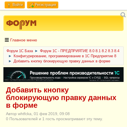
Войти
Регистрация
Главное меню
Форум 1C База
►
Форум 1С - ПРЕДПРИЯТИЕ 8.0 8.1 8.2 8.3 8.4
►
Конфигурирование, программирование в 1С Предприятие 8
►
Добавить кнопку блокирующую правку данных в форме
ERID: CQH36pWzJqVJD4xVLsnhcU4hVPNjkBZe8KKxjJiYySyZAz
Добавить кнопку
блокирующую правку данных
в форме
Автор whtfcka, 01 фев 2019, 09:08
0 Пользователей и 1 гость просматривают эту тему.