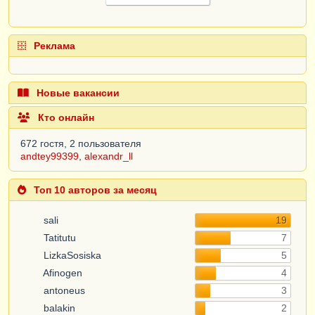
Реклама
Новые вакансии
Кто онлайн
672 гостя, 2 пользователя
andtey99399
,
alexandr_ll
Топ 10 авторов за месяц
sali
19
Tatitutu
7
LizkaSosiska
5
Afinogen
4
antoneus
3
balakin
2