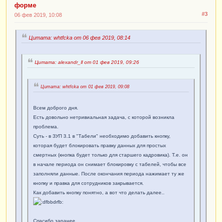
форме
#3
06 фев 2019, 10:08
Цитата: whtfcka от 06 фев 2019, 08:14
Цитата: alexandr_ll от 01 фев 2019, 09:26
Цитата: whtfcka от 01 фев 2019, 09:08
Всем доброго дня.
Есть довольно нетривиальная задача, с которой возникла
проблема.
Суть - в ЗУП 3.1 в "Табели" необходимо добавить кнопку,
которая будет блокировать правку данных для простых
смертных (кнопка будет только для старшего кадровика). Т.е. он
в начале периода он снимает блокировку с табелей, чтобы все
заполняли данные. После окончания периода нажимает ту же
кнопку и правка для сотрудников закрывается.
Как добавить кнопку понятно, а вот что делать далее..
Спасибо заранее