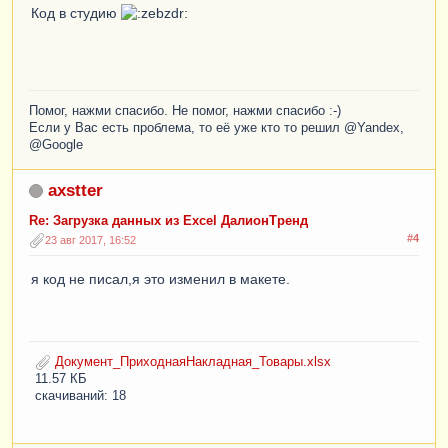
Код в студию
Помог, нажми спасибо. Не помог, нажми спасибо :-)
Если у Вас есть проблема, то её уже кто то решил @Yandex,
@Google
axstter
Re: Загрузка данных из Excel ДалионТренд
#4
23 авг 2017, 16:52
я код не писал,я это изменил в макете.
Документ_ПриходнаяНакладная_Товары.xlsx
11.57 КБ
скачиваний: 18