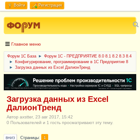
Войти
Регистрация
Главное меню
Форум 1C База
►
Форум 1С - ПРЕДПРИЯТИЕ 8.0 8.1 8.2 8.3 8.4
►
Конфигурирование, программирование в 1С Предприятие 8
►
Загрузка данных из Excel ДалионТренд
ERID: CQH36pWzJqVJD4xVLsnhcU4hVPNjkBZe8KKxjJiYySyZAz
Загрузка данных из Excel
ДалионТренд
Автор axstter, 23 авг 2017, 15:42
0 Пользователей и 1 гость просматривают эту тему.
Страницы
1
ВНИЗ