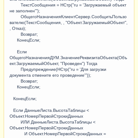
ТекстСообщения = НСтр("ru = 'Загружаемый объект
не заполнен'");
ОбщегоНазначенияКлиентСервер.СообщитьПользо
вателю(ТекстСообщения, , "Объект.ЗагружаемыйОбъект",
, Отказ);
Возврат;
КонецЕсли;
Если
ОбщегоНазначенияДУМ.ЗначениеРеквизитаОбъекта(Объ
ект.ЗагружаемыйОбъект, "Проведен") Тогда
Предупреждение(НСтр("ru = 'Для загрузки
документа отмените его проведение'"));
Возврат;
КонецЕсли;
КонецЕсли;
Если ДанныеЛиста.ВысотаТаблицы <
Объект.НомерПервойСтрокиДанных
ИЛИ ДанныеЛиста.ВысотаТаблицы <
Объект.НомерПервойСтрокиДанных
И Объект.НомерПервойСтрокиДанных =