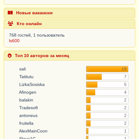
Новые вакансии
Кто онлайн
768 гостей, 1 пользователь
ls600
Топ 10 авторов за месяц
sali
19
Tatitutu
7
LizkaSosiska
5
Afinogen
4
balakin
2
Tradesoft
2
antoneus
2
fruitella
2
AlexMainCoon
1
Slava1C
1