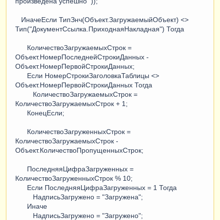
произведена успешно'"));
ИначеЕсли ТипЗнч(Объект.ЗагружаемыйОбъект) <>
Тип("ДокументСсылка.ПриходнаяНакладная") Тогда
КоличествоЗагружаемыхСтрок =
Объект.НомерПоследнейСтрокиДанных -
Объект.НомерПервойСтрокиДанных;
Если НомерСтрокиЗаголовкаТаблицы <>
Объект.НомерПервойСтрокиДанных Тогда
КоличествоЗагружаемыхСтрок =
КоличествоЗагружаемыхСтрок + 1;
КонецЕсли;
КоличествоЗагруженныхСтрок =
КоличествоЗагружаемыхСтрок -
Объект.КоличествоПропущенныхСтрок;
ПоследняяЦифраЗагруженных =
КоличествоЗагруженныхСтрок % 10;
Если ПоследняяЦифраЗагруженных = 1 Тогда
НадписьЗагружено = "Загружена";
Иначе
НадписьЗагружено = "Загружено";