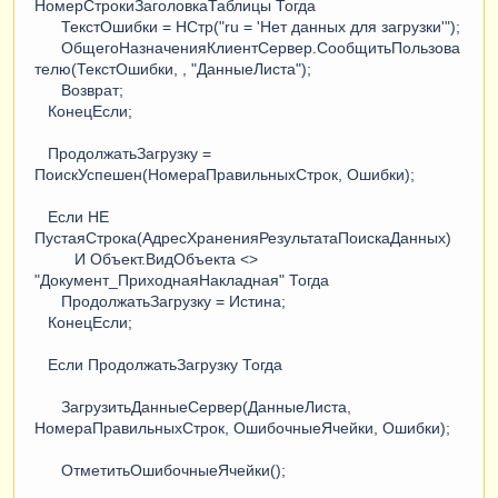
НомерСтрокиЗаголовкаТаблицы Тогда
ТекстОшибки = НСтр("ru = 'Нет данных для загрузки'");
ОбщегоНазначенияКлиентСервер.СообщитьПользова
телю(ТекстОшибки, , "ДанныеЛиста");
Возврат;
КонецЕсли;
ПродолжатьЗагрузку =
ПоискУспешен(НомераПравильныхСтрок, Ошибки);
Если НЕ
ПустаяСтрока(АдресХраненияРезультатаПоискаДанных)
И Объект.ВидОбъекта <>
"Документ_ПриходнаяНакладная" Тогда
ПродолжатьЗагрузку = Истина;
КонецЕсли;
Если ПродолжатьЗагрузку Тогда
ЗагрузитьДанныеСервер(ДанныеЛиста,
НомераПравильныхСтрок, ОшибочныеЯчейки, Ошибки);
ОтметитьОшибочныеЯчейки();