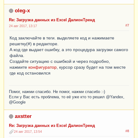
oleg-x
Re: Загрузка данных из Excel ДалионТренд
#7
24 авг 2017, 13:17
Код заключайте в теги. выделяете код и нажимаете
решетку(#) в редакторе.
А код где выдает ошибку, а это процедура загрузки самого
файла.
Создайте ситуацию с ошибкой и через подробно,
нажмите
конфигуратор
, курсор сразу будет на том месте
где код остановился
Помог, нажми спасибо. Не помог, нажми спасибо :-)
Если у Вас есть проблема, то её уже кто то решил @Yandex,
@Google
axstter
Re: Загрузка данных из Excel ДалионТренд
#8
24 авг 2017, 13:54