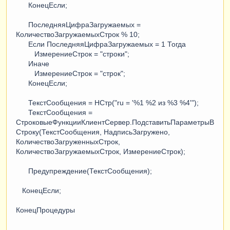
КонецЕсли;
ПоследняяЦифраЗагружаемых =
КоличествоЗагружаемыхСтрок % 10;
Если ПоследняяЦифраЗагружаемых = 1 Тогда
ИзмерениеСтрок = "строки";
Иначе
ИзмерениеСтрок = "строк";
КонецЕсли;
ТекстСообщения = НСтр("ru = '%1 %2 из %3 %4'");
ТекстСообщения =
СтроковыеФункцииКлиентСервер.ПодставитьПараметрыВ
Строку(ТекстСообщения, НадписьЗагружено,
КоличествоЗагруженныхСтрок,
КоличествоЗагружаемыхСтрок, ИзмерениеСтрок);
Предупреждение(ТекстСообщения);
КонецЕсли;
КонецПроцедуры