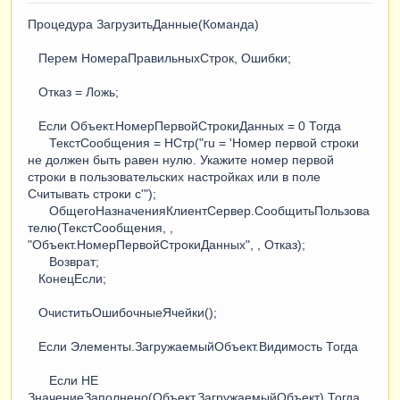
Процедура ЗагрузитьДанные(Команда)
Перем НомераПравильныхСтрок, Ошибки;
Отказ = Ложь;
Если Объект.НомерПервойСтрокиДанных = 0 Тогда
ТекстСообщения = НСтр("ru = 'Номер первой строки
не должен быть равен нулю. Укажите номер первой
строки в пользовательских настройках или в поле
Считывать строки с'");
ОбщегоНазначенияКлиентСервер.СообщитьПользова
телю(ТекстСообщения, ,
"Объект.НомерПервойСтрокиДанных", , Отказ);
Возврат;
КонецЕсли;
ОчиститьОшибочныеЯчейки();
Если Элементы.ЗагружаемыйОбъект.Видимость Тогда
Если НЕ
ЗначениеЗаполнено(Объект.ЗагружаемыйОбъект) Тогда