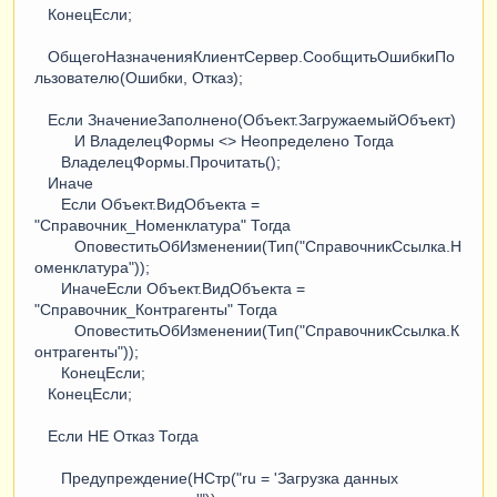
КонецЕсли;
ОбщегоНазначенияКлиентСервер.СообщитьОшибкиПо
льзователю(Ошибки, Отказ);
Если ЗначениеЗаполнено(Объект.ЗагружаемыйОбъект)
И ВладелецФормы <> Неопределено Тогда
ВладелецФормы.Прочитать();
Иначе
Если Объект.ВидОбъекта =
"Справочник_Номенклатура" Тогда
ОповеститьОбИзменении(Тип("СправочникСсылка.Н
оменклатура"));
ИначеЕсли Объект.ВидОбъекта =
"Справочник_Контрагенты" Тогда
ОповеститьОбИзменении(Тип("СправочникСсылка.К
онтрагенты"));
КонецЕсли;
КонецЕсли;
Если НЕ Отказ Тогда
Предупреждение(НСтр("ru = 'Загрузка данных