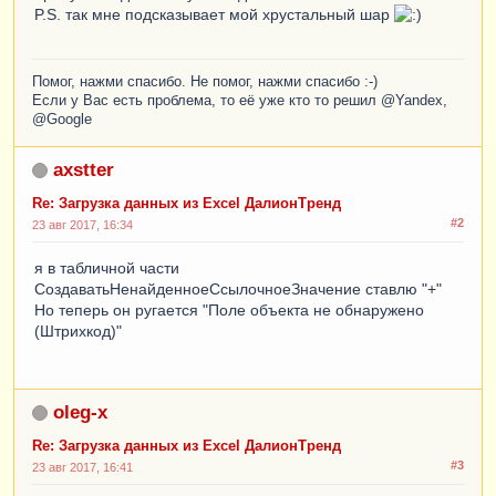
P.S. так мне подсказывает мой хрустальный шар
Помог, нажми спасибо. Не помог, нажми спасибо :-)
Если у Вас есть проблема, то её уже кто то решил @Yandex,
@Google
axstter
Re: Загрузка данных из Excel ДалионТренд
#2
23 авг 2017, 16:34
я в табличной части
СоздаватьНенайденноеСсылочноеЗначение ставлю "+"
Но теперь он ругается "Поле объекта не обнаружено
(Штрихкод)"
oleg-x
Re: Загрузка данных из Excel ДалионТренд
#3
23 авг 2017, 16:41