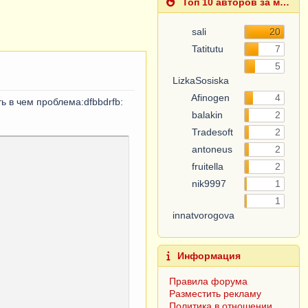
Топ 10 авторов за месяц
sali
20
Tatitutu
7
5
LizkaSosiska
Afinogen
4
ь в чем проблема:dfbbdrfb:
balakin
2
Tradesoft
2
antoneus
2
fruitella
2
nik9997
1
1
innatvorogova
Информация
Правила форума
Разместить рекламу
Политика в отношении