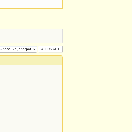
т
невозможна
еобходимо
)