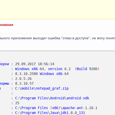
ложения
ьного приложения выходит ошибка "отказ в доступе", не могу понят
борки
 : 29
.
09
.
      : 
Windows
x86
-
64
,
version
 6
.
2  
(
Build
 9200
)
      : 8
.
3
.
10
.
2580 
Windows
x86
-
      : 2
.
0
.
5
.
формы
 : 8
.
3
.
10
.
я
     : 
C
:\
mobile
\
notepad_graf
.
zip
      : 
C
:\
Program
Files
\
Android
\
android
-
sdk
      : 
C
:\
Program
Files
(
x86
)
\
apache
-
ant
-
1
.
10
.
      : 
C
:\
Program
Files
\
Java
\
jdk1
.
8
.
0
_131