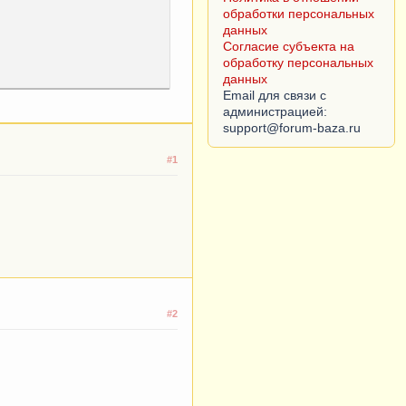
обработки персональных
данных
Согласие субъекта на
обработку персональных
данных
азана
Email для связи с
администрацией:
азана
азана
казана
#1
-
ОТСУТСТВУЕТ
)
-
указана
)
-
указана
)
-
указана
ng
)
-
указана
ng
)
-
указана
)
-
указана
ng
)
-
указана
ng
)
-
указана
#2
.
png
)
-
указана
.
png
)
-
указана