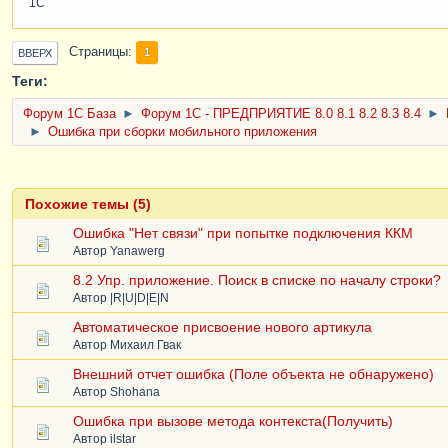
1С
[
WARN
]
Ключ
для
работы
с
кар
[
info
]
Удаляем
лишние
данные
Страницы
1
ВВЕРХ
[
WARN
]
Необходимый
элемент
Н
[
info
]
Проверка
версии
мобил
Теги:
[
info
]
В
файле
permissions
.
x
[
info
]
В
файле
permissions
.
x
Форум 1C База
►
Форум 1С - ПРЕДПРИЯТИЕ 8.0 8.1 8.2 8.3 8.4
►
[
info
]
В
файле
permissions
.
x
►
Ошибка при сборки мобильного приложения
[
info
]
В
файле
permissions
.
x
[
info
]
В
файле
permissions
.
x
[
info
]
Устанавливаются
разре
Похожие темы (5)
[
info
]
Обрабатывается
разреш
[
info
]
Обрабатывается
разреш
Ошибка "Нет связи" при попытке подключения ККМ
[
info
]
Обрабатывается
разреш
Автор
Yanawerg
[
info
]
Обрабатывается
разреш
8.2 Упр. приложение. Поиск в списке по началу строки?
[
info
]
Обрабатывается
разреш
Автор
|R|U|D|E|N
[
info
]
Обрабатывается
разреш
[
info
]
Обрабатывается
разреш
Автоматическое присвоение нового артикула
[
info
]
Обрабатывается
разреш
Автор
Михаил Гвак
[
info
]
Обрабатывается
разреш
Внешний отчет ошибка (Поле объекта не обнаружено)
[
info
]
Обрабатывается
разреш
Автор
Shohana
[
info
]
Подготовка
файла
упра
[
info
]
Подготовка
файла
упра
Ошибка при вызове метода контекста(Получить)
[
info
]
Подготовка
файла
упра
Автор
ilstar