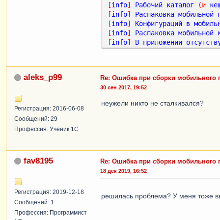
[
info
]
Рабочий
каталог
(
и
ке
[
info
]
Распаковка
мобильной
[
info
]
Конфигураций
в
мобиль
[
info
]
Распаковка
мобильной
[
info
]
В
приложении
отсутств
[
info
]
Распаковка
картинки
: 
[
info
]
Распаковка
картинки
: 
[
info
]
Распаковка
картинки
: 
aleks_p99
Re: Ошибка при сборки мобильного
[
info
]
Распаковка
картинки
: 
30 сен 2017, 19:52
[
info
]
Распаковка
картинки
: 
[
info
]
Распаковка
картинки
: 
неужели никто не сталкивался?
[
info
]
Распаковка
картинки
: 
Регистрация: 2016-06-08
[
info
]
Распаковка
картинки
: 
Сообщений: 29
[
info
]
Распаковка
картинки
: 
Профессия: Ученик 1С
[
info
]
Распаковка
картинки
: 
[
info
]
Распаковка
картинки
: 
[
info
]
Распаковка
картинки
: 
fav8195
Re: Ошибка при сборки мобильного
[
info
]
Распаковка
картинки
: 
18 дек 2019, 16:52
[
info
]
Распаковка
картинки
: 
[
info
]
Распаковка
картинки
: 
[
WARN
]
Информация
о
звуковых
Регистрация: 2019-12-18
решилась проблема? У меня тоже вы
[
info
]
Установка
полного
иде
Сообщений: 1
[
info
]
Установка
версии
прил
Профессия: Программист
[
info
]
Установка
номера
сбор