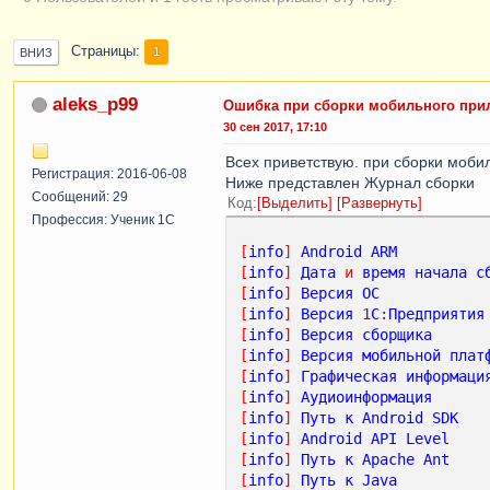
Страницы
1
ВНИЗ
aleks_p99
Ошибка при сборки мобильного при
30 сен 2017, 17:10
Всех приветствую. при сборки мобил
Регистрация: 2016-06-08
Ниже представлен Журнал сборки
Сообщений: 29
Код
Выделить
Развернуть
Профессия: Ученик 1С
[
info
]
Android
ARM
[
info
]
Дата
и
время
начала
с
[
info
]
Версия
ОС
            
[
info
]
Версия
 1
С
:
Предприятия
[
info
]
Версия
сборщика
      
[
info
]
Версия
мобильной
плат
[
info
]
Графическая
информаци
[
info
]
Аудиоинформация
[
info
]
Путь
к
Android
SDK
   
[
info
]
Android
API
Level
[
info
]
Путь
к
Apache
Ant
    
[
info
]
Путь
к
Java
          