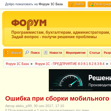
Добро пожаловать на
Форум 1C База
.
Войти
Регистрац
Программистам, бухгалтерам, администраторам,
Задай вопрос - получи решение проблемы
Форум
Поиск
Новости
Мероприятия
Статьи
Разр
Форум 1C База
►
Форум 1С - ПРЕДПРИЯТИЕ 8.0 8.1 8.2 8.3 8.4
►
ERID: CQH36pWzJqVJD4xVLsnhcU4hVPNjkBZe8KKxjJiYySyZAz
Ошибка при сборки мобильного
Автор aleks_p99, 30 сен 2017, 17:10
0 Пользователей и 1 гость просматривают эту тему.