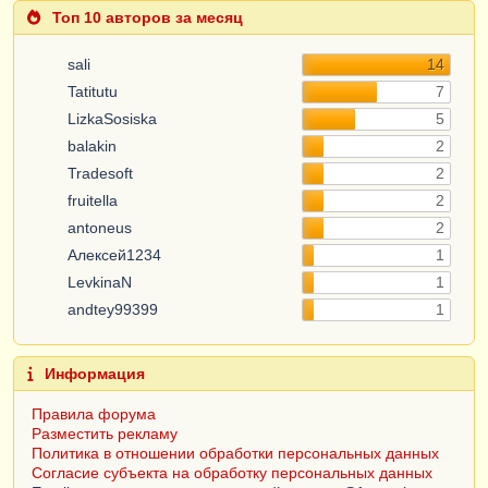
Топ 10 авторов за месяц
sali
14
Tatitutu
7
LizkaSosiska
5
balakin
2
Tradesoft
2
fruitella
2
antoneus
2
Алексей1234
1
LevkinaN
1
andtey99399
1
Информация
Правила форума
Разместить рекламу
Политика в отношении обработки персональных данных
Согласие субъекта на обработку персональных данных