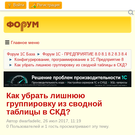
Войти
Регистрация
Главное меню
Форум 1C База
►
Форум 1С - ПРЕДПРИЯТИЕ 8.0 8.1 8.2 8.3 8.4
►
Конфигурирование, программирование в 1С Предприятие 8
►
Как убрать лишнюю группировку из сводной таблицы в СКД?
ERID: CQH36pWzJqVJD4xVLsnhcU4hVPNjkBZe8KKxjJiYySyZAz
Как убрать лишнюю
группировку из сводной
таблицы в СКД?
Автор dwarfadelic, 26 июл 2017, 11:19
0 Пользователей и 1 гость просматривают эту тему.