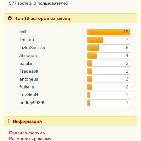
577 гостей, 0 пользователей
Топ 10 авторов за месяц
sali
19
Tatitutu
7
LizkaSosiska
5
Afinogen
4
balakin
2
Tradesoft
2
antoneus
2
fruitella
2
LevkinaN
1
andtey99399
1
Информация
Правила форума
Разместить рекламу