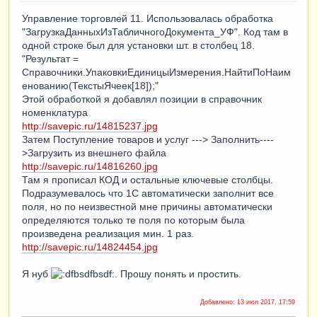
Управление торговлей 11. Использовалась обработка
"ЗагрузкаДанныхИзТабличногоДокумента_УФ". Код там в
одной строке был для установки шт. в столбец 18.
"Результат =
Справочники.УпаковкиЕдиницыИзмерения.НайтиПоНаим
енованию(ТекстыЯчеек[18]);"
Этой обработкой я добавлял позиции в справочник
номенклатура
http://savepic.ru/14815237.jpg
Затем Поступление товаров и услуг ---> Заполнить----
>Загрузить из внешнего файла
http://savepic.ru/14816260.jpg
Там я прописал КОД и остальные ключевые столбцы.
Подразумевалось что 1С автоматически заполнит все
поля, но по неизвестной мне причины автоматически
определяются только те поля по которым была
произведена реализация мин. 1 раз.
http://savepic.ru/14824454.jpg
Я нуб
. Прошу понять и простить.
Добавлено:
13 июл 2017, 17:59