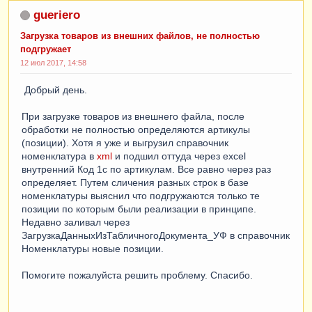
gueriero
Загрузка товаров из внешних файлов, не полностью
подгружает
12 июл 2017, 14:58
Добрый день.
При загрузке товаров из внешнего файла, после
обработки не полностью определяются артикулы
(позиции). Хотя я уже и выгрузил справочник
номенклатура в
xml
и подшил оттуда через excel
внутренний Код 1c по артикулам. Все равно через раз
определяет. Путем сличения разных строк в базе
номенклатуры выяснил что подгружаются только те
позиции по которым были реализации в принципе.
Недавно заливал через
ЗагрузкаДанныхИзТабличногоДокумента_УФ в справочник
Номенклатуры новые позиции.
Помогите пожалуйста решить проблему. Спасибо.