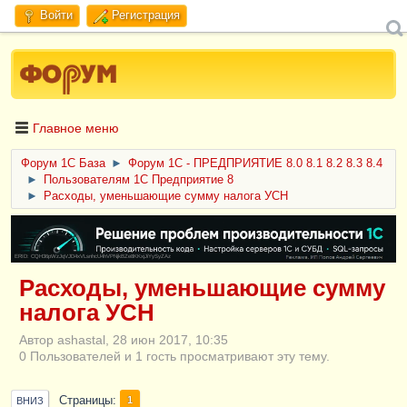
Войти
Регистрация
Главное меню
Форум 1C База
►
Форум 1С - ПРЕДПРИЯТИЕ 8.0 8.1 8.2 8.3 8.4
►
Пользователям 1С Предприятие 8
►
Расходы, уменьшающие сумму налога УСН
ERID: CQH36pWzJqVJD4xVLsnhcU4hVPNjkBZe8KKxjJiYySyZAz
Расходы, уменьшающие сумму
налога УСН
Автор ashastal, 28 июн 2017, 10:35
0 Пользователей и 1 гость просматривают эту тему.
Страницы
1
ВНИЗ