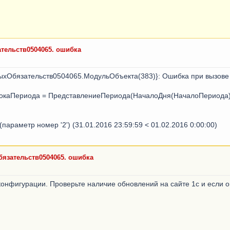
ельств0504065. ошибка
хОбязательств0504065.МодульОбъекта(383)}: Ошибка при вызове 
каПериода = ПредставлениеПериода(НачалоДня(НачалоПериода)
араметр номер '2') (31.01.2016 23:59:59 < 01.02.2016 0:00:00)
язательств0504065. ошибка
онфигурации. Проверьте наличие обновлений на сайте 1с и если он