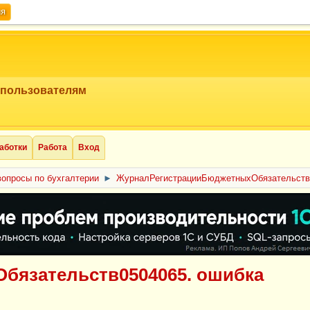
ия
 пользователям
аботки
Работа
Вход
опросы по бухгалтерии
►
ЖурналРегистрацииБюджетныхОбязательств
язательств0504065. ошибка