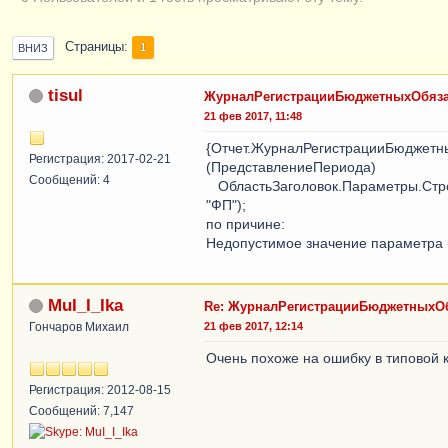
Страницы
1
ВНИЗ
tisul
ЖурналРегистрацииБюджетныхОбязат
21 фев 2017, 11:48
{Отчет.ЖурналРегистрацииБюджетны
Регистрация: 2017-02-21
(ПредставлениеПериода)
Сообщений: 4
ОбластьЗаголовок.Параметры.Стро
"ФП");
по причине:
Недопустимое значение параметра (п
MuI_I_Ika
Re: ЖурналРегистрацииБюджетныхОб
Гончаров Михаил
21 фев 2017, 12:14
Очень похоже на ошибку в типовой к
Регистрация: 2012-08-15
Сообщений: 7,147