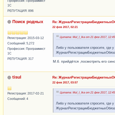
Профессия: Программист
1С
РЕПУТАЦИЯ: 896
Поиск родных
Re: ЖурналРегистрацииБюджетныхОб
22 фев 2017, 02:21
Цитата: MuI_I_Ika от 21 фев 2017, 12:45
Регистрация: 2015-03-12
Сообщений: 5,272
Либо у пользователя спросите, где у
Профессия: Программист
ЖурналРегистрацииБюджетныхОбяза
1С
РЕПУТАЦИЯ: 317
М.б. прийдётся ,посмотреть его син
tisul
Re: ЖурналРегистрацииБюджетныхОб
22 фев 2017, 03:57
Цитата: MuI_I_Ika от 21 фев 2017, 12:45
Регистрация: 2017-02-21
Сообщений: 4
Либо у пользователя спросите, где у
ЖурналРегистрацииБюджетныхОбяза