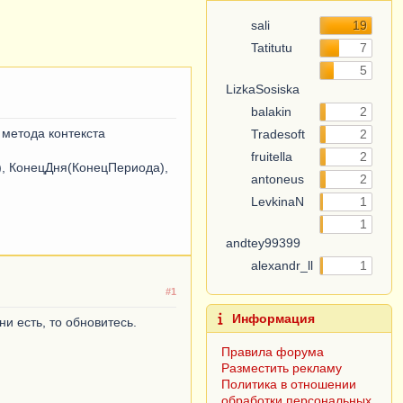
sali
19
Tatitutu
7
5
LizkaSosiska
balakin
2
метода контекста
Tradesoft
2
fruitella
2
, КонецДня(КонецПериода),
antoneus
2
LevkinaN
1
1
andtey99399
alexandr_ll
1
#1
Информация
и есть, то обновитесь.
Правила форума
Разместить рекламу
Политика в отношении
обработки персональных