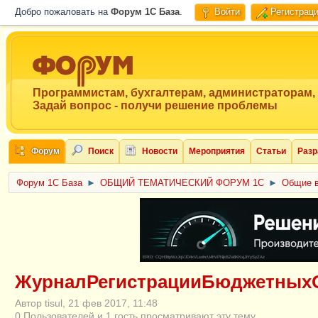
Добро пожаловать на
Форум 1C База
.
Войти
Регистрац
Программистам, бухгалтерам, администраторам,
Задай вопрос - получи решение проблемы
Форум
Поиск
Новости
Мероприятия
Статьи
Разр
Форум 1C База
►
ОБЩИЙ ТЕМАТИЧЕСКИЙ ФОРУМ 1С
►
Общие в
ERID: CQH36pWzJqVJD4xVLsnhcU4hVPNjkBZe8KKxjJiYySyZAz
ЖурналРегистрацииБюджетныхОб
Автор tisul, 21 фев 2017, 11:48
0 Пользователей и 1 гость просматривают эту тему.