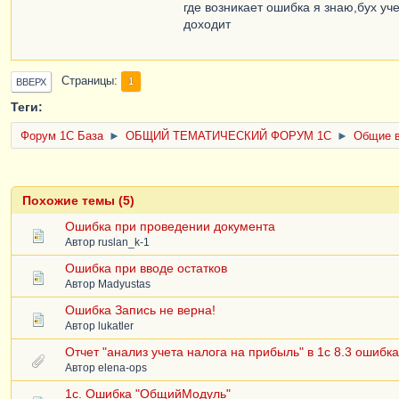
где возникает ошибка я знаю,бух уч
доходит
Страницы
1
ВВЕРХ
Теги:
Форум 1C База
►
ОБЩИЙ ТЕМАТИЧЕСКИЙ ФОРУМ 1С
►
Общие в
Похожие темы (5)
Ошибка при проведении документа
Автор
ruslan_k-1
Ошибка при вводе остатков
Автор
Madyustas
Ошибка Запись не верна!
Автор
lukatler
Отчет "анализ учета налога на прибыль" в 1с 8.3 ошибка
Автор
elena-ops
1c. Ошибка "ОбщийМодуль"