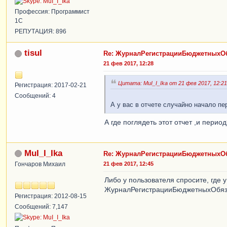
Профессия: Программист
1С
РЕПУТАЦИЯ: 896
tisul
Re: ЖурналРегистрацииБюджетныхОб
21 фев 2017, 12:28
Цитата: MuI_I_Ika от 21 фев 2017, 12:21
Регистрация: 2017-02-21
Сообщений: 4
А у вас в отчете случайно начало п
А где поглядеть этот отчет ,и период
MuI_I_Ika
Re: ЖурналРегистрацииБюджетныхОб
Гончаров Михаил
21 фев 2017, 12:45
Либо у пользователя спросите, где 
ЖурналРегистрацииБюджетныхОбяз
Регистрация: 2012-08-15
Сообщений: 7,147