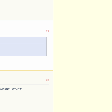
#4
#5
искать отчет: