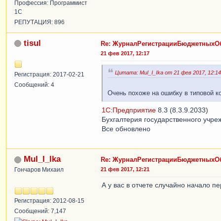
Профессия: Программист
1С
РЕПУТАЦИЯ: 896
tisul
Re: ЖурналРегистрацииБюджетныхОб
21 фев 2017, 12:17
Цитата: MuI_I_Ika от 21 фев 2017, 12:14
Регистрация: 2017-02-21
Сообщений: 4
Очень похоже на ошибку в типовой ко
1С:Предприятие
8.3 (8.3.9.2033)
Бухгалтерия государственного учреж
Все обновлено
MuI_I_Ika
Re: ЖурналРегистрацииБюджетныхОб
Гончаров Михаил
21 фев 2017, 12:21
А у вас в отчете случайно начало 
Регистрация: 2012-08-15
Сообщений: 7,147