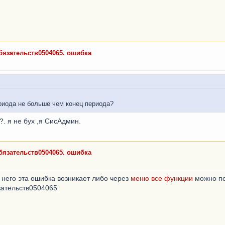
язательств0504065. ошибка
ериода не больше чем конец периода?
?. я не бух ,я СисАдмин.
язательств0504065. ошибка
у него эта ошибка возникает либо через
меню все функции
можно по
ательств0504065