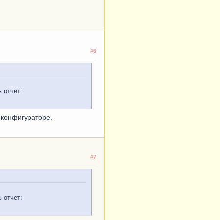
#6
 отчет:
в конфигураторе.
#7
 отчет: