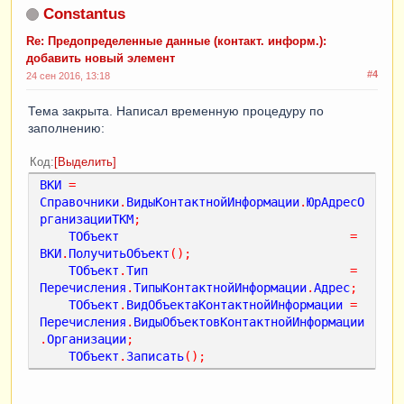
Constantus
Re: Предопределенные данные (контакт. информ.):
добавить новый элемент
#4
24 сен 2016, 13:18
Тема закрыта. Написал временную процедуру по
заполнению:
Код
Выделить
ВКИ
=
Справочники
.
ВидыКонтактнойИнформации
.
ЮрАдресО
рганизацииТКМ
;
ТОбъект
=
ВКИ
.
ПолучитьОбъект
();
ТОбъект
.
Тип
=
Перечисления
.
ТипыКонтактнойИнформации
.
Адрес
;
ТОбъект
.
ВидОбъектаКонтактнойИнформации
=
Перечисления
.
ВидыОбъектовКонтактнойИнформации
.
Организации
;
ТОбъект
.
Записать
();