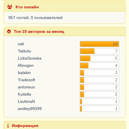
Кто онлайн
957 гостей, 0 пользователей
Топ 10 авторов за месяц
sali
19
Tatitutu
7
LizkaSosiska
5
Afinogen
4
balakin
2
Tradesoft
2
antoneus
2
fruitella
2
LevkinaN
1
andtey99399
1
Информация