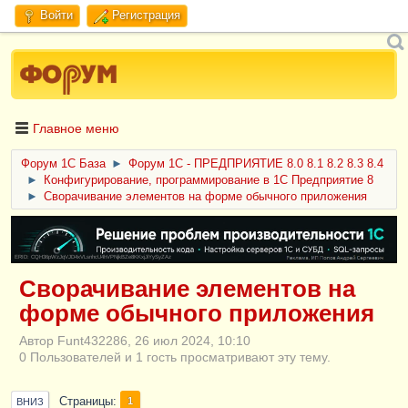
Войти
Регистрация
Главное меню
Форум 1C База
►
Форум 1С - ПРЕДПРИЯТИЕ 8.0 8.1 8.2 8.3 8.4
►
Конфигурирование, программирование в 1С Предприятие 8
►
Сворачивание элементов на форме обычного приложения
ERID: CQH36pWzJqVJD4xVLsnhcU4hVPNjkBZe8KKxjJiYySyZAz
Сворачивание элементов на
форме обычного приложения
Автор Funt432286, 26 июл 2024, 10:10
0 Пользователей и 1 гость просматривают эту тему.
Страницы
1
ВНИЗ