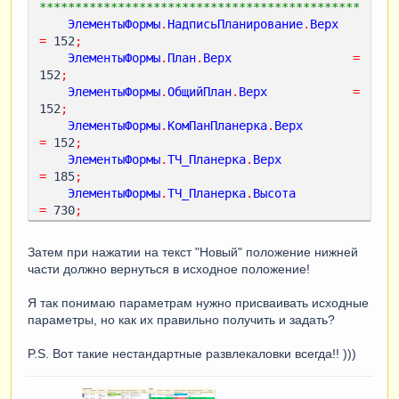
*********************************************
ЭлементыФормы
.
НадписьПланирование
.
Верх
=
 152
;
ЭлементыФормы
.
План
.
Верх
=
152
;
ЭлементыФормы
.
ОбщийПлан
.
Верх
=
152
;
ЭлементыФормы
.
КомПанПланерка
.
Верх
=
 152
;
ЭлементыФормы
.
ТЧ_Планерка
.
Верх
=
 185
;
ЭлементыФормы
.
ТЧ_Планерка
.
Высота
=
 730
;
// 
Затем при нажатии на текст "Новый" положение нижней
*********************************************
части должно вернуться в исходное положение!
ЭлементыФормы
.
Надпись11
.
Верх
=
152
;
Я так понимаю параметрам нужно присваивать исходные
ЭлементыФормы
.
ТЧ_Резка
.
Верх
параметры, но как их правильно получить и задать?
=
 185
;
ЭлементыФормы
.
ТЧ_Резка
.
Высота
P.S. Вот такие нестандартные развлекаловки всегда!! )))
=
 730
;