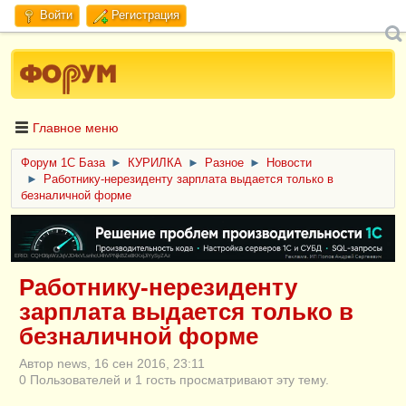
Войти
Регистрация
Главное меню
Форум 1C База
►
КУРИЛКА
►
Разное
►
Новости
►
Работнику-нерезиденту зарплата выдается только в
безналичной форме
ERID: CQH36pWzJqVJD4xVLsnhcU4hVPNjkBZe8KKxjJiYySyZAz
Работнику-нерезиденту
зарплата выдается только в
безналичной форме
Автор news, 16 сен 2016, 23:11
0 Пользователей и 1 гость просматривают эту тему.