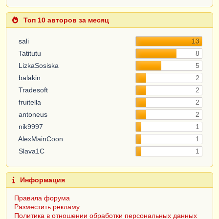
Топ 10 авторов за месяц
sali
13
Tatitutu
8
LizkaSosiska
5
balakin
2
Tradesoft
2
fruitella
2
antoneus
2
nik9997
1
AlexMainCoon
1
Slava1C
1
Информация
Правила форума
Разместить рекламу
Политика в отношении обработки персональных данных