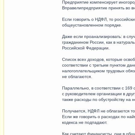
Предприятие компенсирует иногород
Вправелипредприятие принять во вни
Если говорить о НДФЛ, то российск
общеустановленном порядке.
Даже если проанализировать: в слу
гражданином России, как в натураль
Российской Федерации.
Список всех доходов, которые осво
соответствии с третьим пунктом да
налогоплательщиком трудовых обяза
не облагаются.
Параллельно, в соответствии с 169 
с руководителем организации в дру
также расходы по обустройству на н
Получается, НДФЛ не облагаются то
Если же говорить о расходах по на
кодекса не подпадают.
Как считают финансисты, они в об