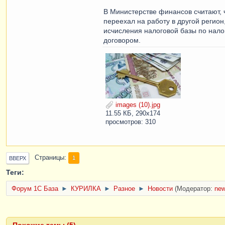
В Министерстве финансов считают,
переехал на работу в другой регио
исчисления налоговой базы по нал
договором.
images (10).jpg
11.55 КБ, 290x174
просмотров: 310
Страницы
1
ВВЕРХ
Теги:
Форум 1C База
►
КУРИЛКА
►
Разное
►
Новости
(Модератор:
ne
Похожие темы (5)