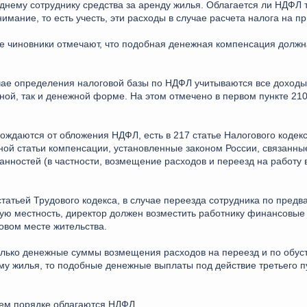
нему сотруднику средства за аренду жилья. Облагается ли НДФЛ 
мание, то есть учесть, эти расходы в случае расчета налога на п
ие чиновники отмечают, что подобная денежная компенсация должн
чае определения налоговой базы по НДФЛ учитываются все доходы
ной, так и денежной форме. На этом отмечено в первом пункте 210
бождаются от обложения НДФЛ, есть в 217 статье Налогового кодек
нной статьи компенсации, установленные законом России, связанн
нностей (в частности, возмещение расходов и переезд на работу 
статьей Трудового кодекса, в случае переезда сотрудника по пред
гую местность, директор должен возместить работнику финансовые 
овом месте жительства.
лько денежные суммы возмещения расходов на переезд и по обуст
йму жилья, то подобные денежные выплаты под действие третьего п
щем порядке облагаются НДФЛ.