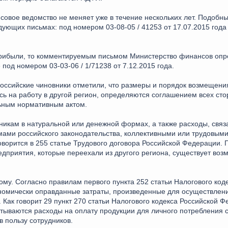
совое ведомство не меняет уже в течение нескольких лет. Подобн
ующих письмах: под номером 03-08-05 / 41253 от 17.07.2015 года 
прибыли, то комментируемым письмом Министерство финансов опро
под номером 03-03-06 / 1/71238 от 7.12.2015 года.
оссийские чиновники отметили, что размеры и порядок возмещени
сь на работу в другой регион, определяются соглашением всех сто
ьным нормативным актом.
никам в натуральной или денежной формах, а также расходы, свя
ами российского законодательства, коллективными или трудовыми
оворится в 255 статье Трудового договора Российской Федерации. 
едприятия, которые переехали из другого региона, существует воз
му. Согласно правилам первого пункта 252 статьи Налогового код
номически оправданные затраты, произведенные для осуществлени
Как говорит 29 пункт 270 статьи Налогового кодекса Российской Ф
тываются расходы на оплату продукции для личного потребления с
 пользу сотрудников.