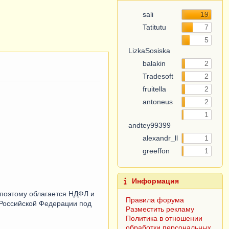
sali
19
Tatitutu
7
5
LizkaSosiska
balakin
2
Tradesoft
2
fruitella
2
antoneus
2
1
andtey99399
alexandr_ll
1
greeffon
1
Информация
поэтому облагается НДФЛ и
Правила форума
 Российской Федерации под
Разместить рекламу
Политика в отношении
обработки персональных