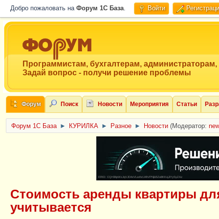
Добро пожаловать на
Форум 1C База
.
Войти
Регистрац
Программистам, бухгалтерам, администраторам,
Задай вопрос - получи решение проблемы
Форум
Поиск
Новости
Мероприятия
Статьи
Разр
Форум 1C База
►
КУРИЛКА
►
Разное
►
Новости
(Модератор:
ne
ERID: CQH36pWzJqVJD4xVLsnhcU4hVPNjkBZe8KKxjJiYySyZAz
Стоимость аренды квартиры для
учитывается