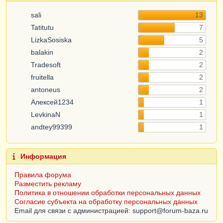
sali
13
Tatitutu
7
LizkaSosiska
5
balakin
2
Tradesoft
2
fruitella
2
antoneus
2
Алексей1234
1
LevkinaN
1
andtey99399
1
Информация
Правила форума
Разместить рекламу
Политика в отношении обработки персональных данных
Согласие субъекта на обработку персональных данных
Email для связи с администрацией: