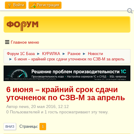
Войти
Регистрация
Главное меню
Форум 1C База
►
КУРИЛКА
►
Разное
►
Новости
►
6 июня – крайний срок сдачи уточненок по СЗВ-М за апрель
ERID: CQH36pWzJqVJD4xVLsnhcU4hVPNjkBZe8KKxjJiYySyZAz
6 июня – крайний срок сдачи
уточненок по СЗВ-М за апрель
Автор news, 20 мая 2016, 12:12
0 Пользователей и 1 гость просматривают эту тему.
Страницы
1
ВНИЗ