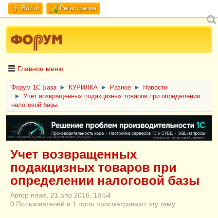
Войти
Регистрация
Главное меню
Форум 1C База
►
КУРИЛКА
►
Разное
►
Новости
►
Учет возвращенных подакцизных товаров при определении
налоговой базы
ERID: CQH36pWzJqVJD4xVLsnhcU4hVPNjkBZe8KKxjJiYySyZAz
Учет возвращенных
подакцизных товаров при
определении налоговой базы
Автор news, 21 апр 2016, 18:54
0 Пользователей и 1 гость просматривают эту тему.