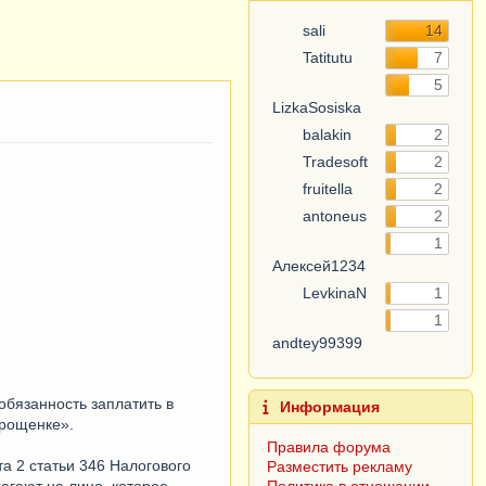
sali
14
Tatitutu
7
5
LizkaSosiska
balakin
2
Tradesoft
2
fruitella
2
antoneus
2
1
Алексей1234
LevkinaN
1
1
andtey99399
обязанность заплатить в
Информация
прощенке».
Правила форума
а 2 статьи 346 Налогового
Разместить рекламу
агают на лицо, которое