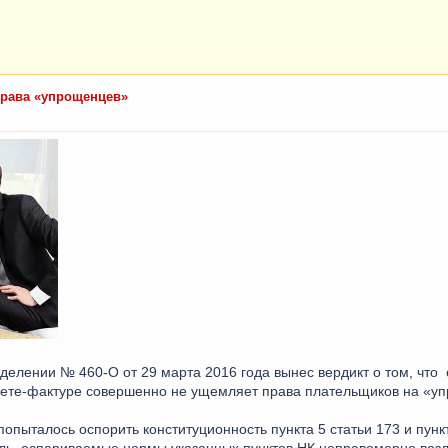
права «упрощенцев»
делении № 460-О от 29 марта 2016 года вынес вердикт о том, что 
чете-фактуре совершенно не ущемляет права плательщиков на «у
пыталось оспорить конституционность пункта 5 статьи 173 и пункт
тель, оспариваемые нормы указанных пунктов НК неправомерно возл