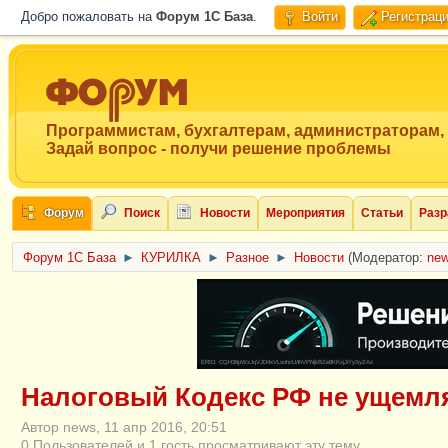
Добро пожаловать на
Форум 1C База
.
Войти
Регистрац
Программистам, бухгалтерам, администраторам,
Задай вопрос - получи решение проблемы
Форум
Поиск
Новости
Мероприятия
Статьи
Разр
Форум 1C База
►
КУРИЛКА
►
Разное
►
Новости
(Модератор:
ne
ERID: CQH36pWzJqVJD4xVLsnhcU4hVPNjkBZe8KKxjJiYySyZAz
Налоговый Кодекс РФ не ущемл
Автор news, 11 апр 2016, 20:51
0 Пользователей и 1 гость просматривают эту тему.