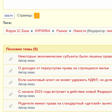
Страницы
1
ВВЕРХ
Теги:
Форум 1C База
►
КУРИЛКА
►
Разное
►
Новости
(Модератор:
ne
Похожие темы (5)
Некоторые экономические субъекты были лишены прав
Автор
news
О доходах от переуступки права на строящееся жилье
Автор
news
Если налоговый агент не может удержать НДФЛ, он дол
Автор
news
С начала 2015 года вступает в действие новый Федерал
Автор
news
Родители имеют права на стандартный «детский» вычет,
Автор
news