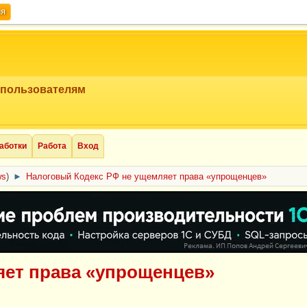
ия
 пользователям
аботки
Работа
Вход
ws
)
►
Налоговый Кодекс РФ не ущемляет права «упрощенцев»
яет права «упрощенцев»