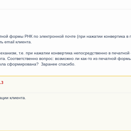
атной формы РНК по электронной почте (при нажатии конвертика в
ь email клиента.
механизм, т.е. при нажатии конвертика непосредственно в печатной
та. Соответственно вопрос: возможно ли как-то из печатной формы 
была сформирована? Заранее спасибо.
.3
ации клиента.