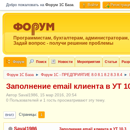
Добро пожаловать на
Форум 1C База
.
Войти
Регистрац
Программистам, бухгалтерам, администраторам,
Задай вопрос - получи решение проблемы
Форум
Поиск
Новости
Мероприятия
Статьи
Разр
Форум 1C База
►
Форум 1С - ПРЕДПРИЯТИЕ 8.0 8.1 8.2 8.3 8.4
►
Заполнение email клиента в УТ 1
Автор Saval1986, 15 мар 2016, 20:54
0 Пользователей и 1 гость просматривают эту тему.
Страницы
1
ВНИЗ
Saval1986
Заполнение email клиента в УТ 10.3