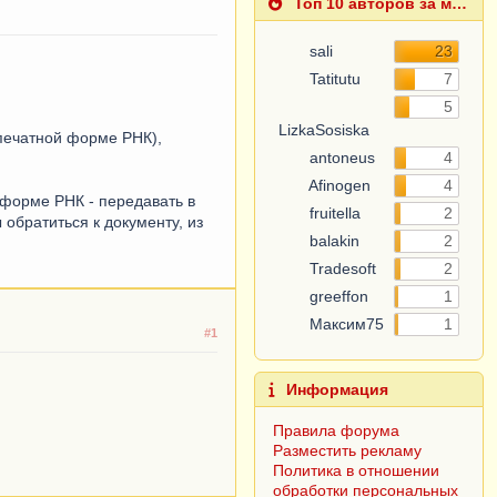
Топ 10 авторов за месяц
sali
23
Tatitutu
7
5
LizkaSosiska
 печатной форме РНК),
antoneus
4
Afinogen
4
 форме РНК - передавать в
fruitella
2
обратиться к документу, из
balakin
2
Tradesoft
2
greeffon
1
Максим75
1
#1
Информация
Правила форума
Разместить рекламу
Политика в отношении
обработки персональных