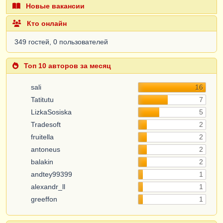
Новые вакансии
Кто онлайн
349 гостей, 0 пользователей
Топ 10 авторов за месяц
sali
16
Tatitutu
7
LizkaSosiska
5
Tradesoft
2
fruitella
2
antoneus
2
balakin
2
andtey99399
1
alexandr_ll
1
greeffon
1