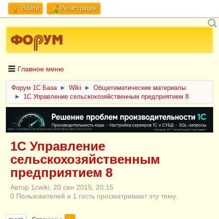
Войти
Регистрация
Главное меню
Форум 1C База
►
Wiki
►
Общетематические материалы
►
1С Управление сельскохозяйственным предприятием 8
ERID: CQH36pWzJqVJD4xVLsnhcU4hVPNjkBZe8KKxjJiYySyZAz
1С Управление
сельскохозяйственным
предприятием 8
Автор 1cwiki, 20 сен 2015, 20:15
0 Пользователей и 1 гость просматривают эту тему.