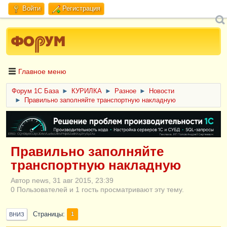
Войти
Регистрация
Главное меню
Форум 1C База
►
КУРИЛКА
►
Разное
►
Новости
►
Правильно заполняйте транспортную накладную
ERID: CQH36pWzJqVJD4xVLsnhcU4hVPNjkBZe8KKxjJiYySyZAz
Правильно заполняйте
транспортную накладную
Автор news, 31 авг 2015, 23:39
0 Пользователей и 1 гость просматривают эту тему.
Страницы
1
ВНИЗ