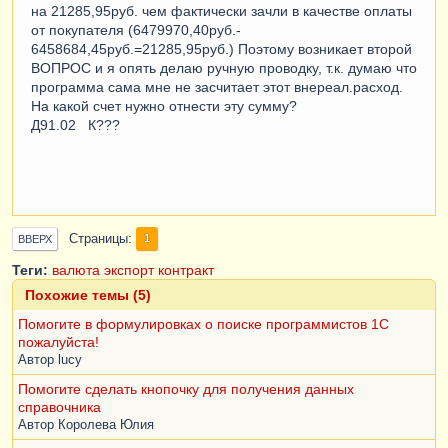
на 21285,95руб. чем фактически зачли в качестве оплаты
от покупателя (6479970,40руб.-
6458684,45руб.=21285,95руб.) Поэтому возникает второй
ВОПРОС и я опять делаю ручную проводку, т.к. думаю что
программа сама мне не засчитает этот внереал.расход.
На какой счет нужно отнести эту сумму?
Д91.02 К???
Страницы
1
ВВЕРХ
Теги:
валюта
экспорт
контракт
Похожие темы (5)
Помогите в формулировках о поиске программистов 1С
пожалуйста!
Автор
lucy
Помогите сделать кнопочку для получения данных
справочника
Автор
Королева Юлия