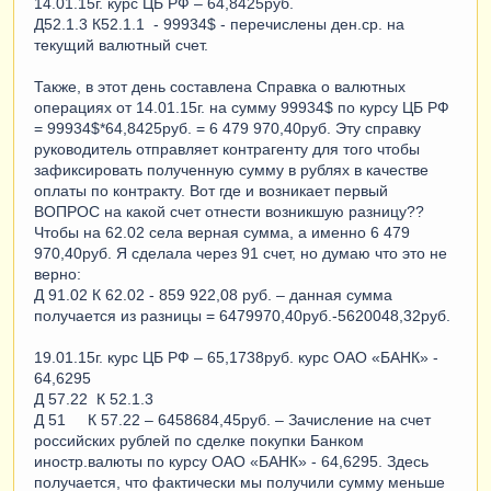
14.01.15г. курс ЦБ РФ – 64,8425руб.
Д52.1.3 К52.1.1 - 99934$ - перечислены ден.ср. на
текущий валютный счет.
Также, в этот день составлена Справка о валютных
операциях от 14.01.15г. на сумму 99934$ по курсу ЦБ РФ
= 99934$*64,8425руб. = 6 479 970,40руб. Эту справку
руководитель отправляет контрагенту для того чтобы
зафиксировать полученную сумму в рублях в качестве
оплаты по контракту. Вот где и возникает первый
ВОПРОС на какой счет отнести возникшую разницу??
Чтобы на 62.02 села верная сумма, а именно 6 479
970,40руб. Я сделала через 91 счет, но думаю что это не
верно:
Д 91.02 К 62.02 - 859 922,08 руб. – данная сумма
получается из разницы = 6479970,40руб.-5620048,32руб.
19.01.15г. курс ЦБ РФ – 65,1738руб. курс ОАО «БАНК» -
64,6295
Д 57.22 К 52.1.3
Д 51 К 57.22 – 6458684,45руб. – Зачисление на счет
российских рублей по сделке покупки Банком
иностр.валюты по курсу ОАО «БАНК» - 64,6295. Здесь
получается, что фактически мы получили сумму меньше