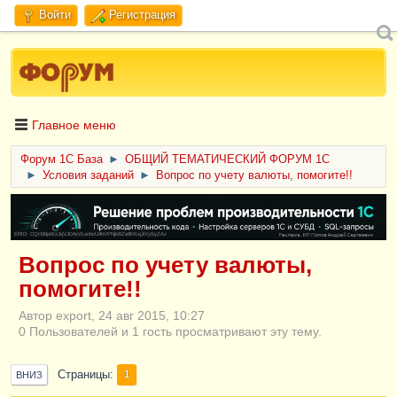
Войти
Регистрация
Главное меню
Форум 1C База
►
ОБЩИЙ ТЕМАТИЧЕСКИЙ ФОРУМ 1С
►
Условия заданий
►
Вопрос по учету валюты, помогите!!
ERID: CQH36pWzJqVJD4xVLsnhcU4hVPNjkBZe8KKxjJiYySyZAz
Вопрос по учету валюты,
помогите!!
Автор export, 24 авг 2015, 10:27
0 Пользователей и 1 гость просматривают эту тему.
Страницы
1
ВНИЗ