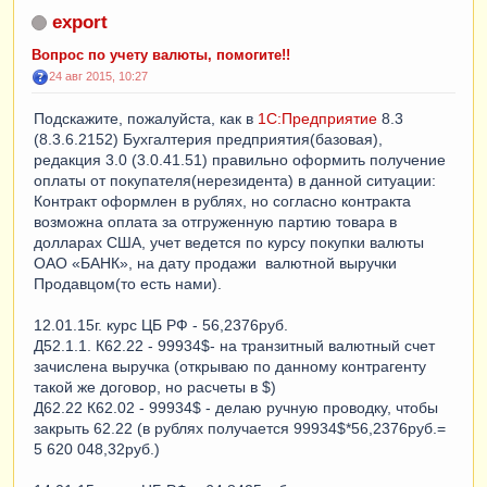
export
Вопрос по учету валюты, помогите!!
24 авг 2015, 10:27
Подскажите, пожалуйста, как в
1С:Предприятие
8.3
(8.3.6.2152) Бухгалтерия предприятия(базовая),
редакция 3.0 (3.0.41.51) правильно оформить получение
оплаты от покупателя(нерезидента) в данной ситуации:
Контракт оформлен в рублях, но согласно контракта
возможна оплата за отгруженную партию товара в
долларах США, учет ведется по курсу покупки валюты
ОАО «БАНК», на дату продажи валютной выручки
Продавцом(то есть нами).
12.01.15г. курс ЦБ РФ - 56,2376руб.
Д52.1.1. К62.22 - 99934$- на транзитный валютный счет
зачислена выручка (открываю по данному контрагенту
такой же договор, но расчеты в $)
Д62.22 К62.02 - 99934$ - делаю ручную проводку, чтобы
закрыть 62.22 (в рублях получается 99934$*56,2376руб.=
5 620 048,32руб.)