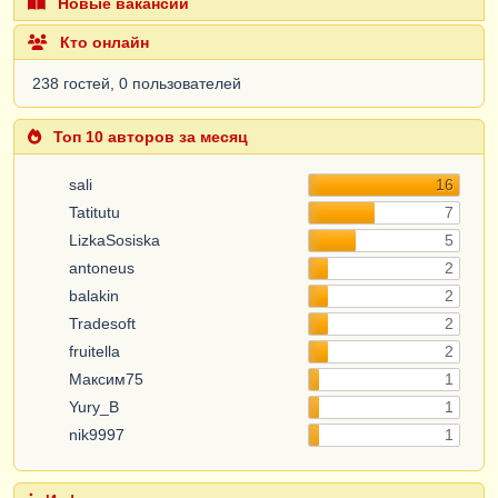
Новые вакансии
Кто онлайн
238 гостей, 0 пользователей
Топ 10 авторов за месяц
sali
16
Tatitutu
7
LizkaSosiska
5
antoneus
2
balakin
2
Tradesoft
2
fruitella
2
Максим75
1
Yury_B
1
nik9997
1