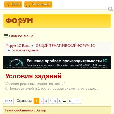
Войти
Регистрация
Главное меню
Форум 1C База
►
ОБЩИЙ ТЕМАТИЧЕСКИЙ ФОРУМ 1С
►
Условия заданий
ERID: CQH36pWzJqVJD4xVLsnhcU4hVPNjkBZe8KKxjJiYySyZAz
Условия заданий
Условия реальных задач "из жизни".
0 Пользователей и 1 гость просматривают этот раздел.
...
Страницы
1
ВНИЗ
2
3
4
5
6
11
Тема сообщения
/
Автор