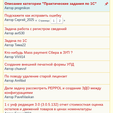
Описание категории "Практические задания по 1С"
Автор
progmikon
Подскажите как исправить ошибку
Автор
Сергей_2025
Страницы
1
2
Задача работа с регистром сведений
Автор
avt530
Задача по 1С
Автор
Тима22
Кто-нибудь Mass payment Сбера в ЗУП ?
Автор
ViVil14
Создание внешней печатной формы УПД
Автор
chuevsf
По поводу удаление старой лицензит
Автор
Amfibol
Дали задачу рассмотреть PEPPOL и создание ЭДО между
конфигурациями
Автор
PavelVaskan
1 с унф редакция 3.0 (3.0.5.132) отчет стоимостная оценка
остатков и движений товаров в ценах номенклатуры