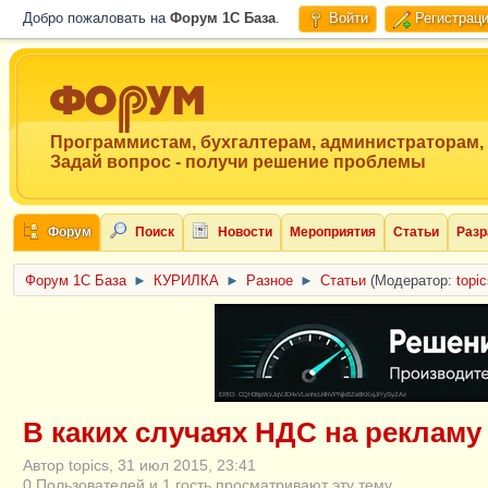
Добро пожаловать на
Форум 1C База
.
Войти
Регистрац
Программистам, бухгалтерам, администраторам,
Задай вопрос - получи решение проблемы
Форум
Поиск
Новости
Мероприятия
Статьи
Разр
Форум 1C База
►
КУРИЛКА
►
Разное
►
Статьи
(Модератор:
topi
ERID: CQH36pWzJqVJD4xVLsnhcU4hVPNjkBZe8KKxjJiYySyZAz
В каких случаях НДС на рекламу
Автор topics, 31 июл 2015, 23:41
0 Пользователей и 1 гость просматривают эту тему.