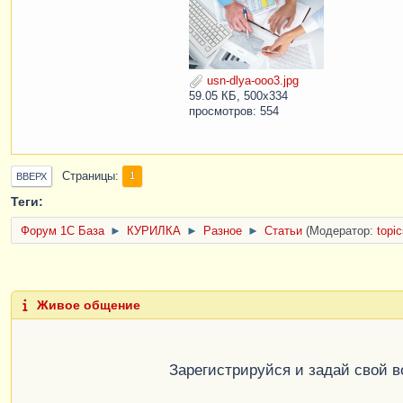
usn-dlya-ooo3.jpg
59.05 КБ, 500x334
просмотров: 554
Страницы
1
ВВЕРХ
Теги:
Форум 1C База
►
КУРИЛКА
►
Разное
►
Статьи
(Модератор:
topi
Живое общение
Зарегистрируйся и задай свой 