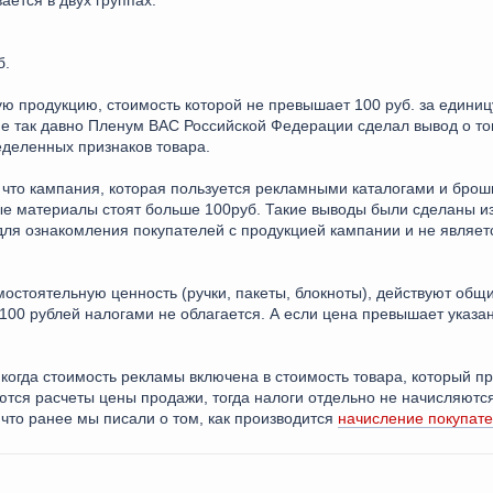
ется в двух группах:
б.
ю продукцию, стоимость которой не превышает 100 руб. за единицу
Не так давно Пленум ВАС Российской Федерации сделал вывод о том
еделенных признаков товара.
 что кампания, которая пользуется рекламными каталогами и бро
е материалы стоят больше 100руб. Такие выводы были сделаны из 
для ознакомления покупателей с продукцией кампании и не являе
мостоятельную ценность (ручки, пакеты, блокноты), действуют общ
100 рублей налогами не облагается. А если цена превышает указа
огда стоимость рекламы включена в стоимость товара, который про
тся расчеты цены продажи, тогда налоги отдельно не начисляются,
 что ранее мы писали о том, как производится
начисление покупате