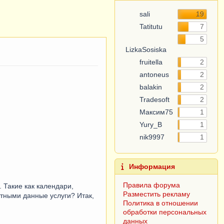
sali
19
Tatitutu
7
5
LizkaSosiska
fruitella
2
antoneus
2
balakin
2
Tradesoft
2
Максим75
1
Yury_B
1
nik9997
1
Информация
Правила форума
 Такие как календари,
Разместить рекламу
атными данные услуги? Итак,
Политика в отношении
обработки персональных
данных