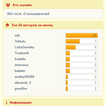
Кто онлайн
364 гостя, 0 пользователей
Топ 10 авторов за месяц
sali
16
Tatitutu
7
LizkaSosiska
5
Tradesoft
2
fruitella
2
antoneus
2
balakin
2
andtey99399
1
alexandr_ll
1
greeffon
1
Информация