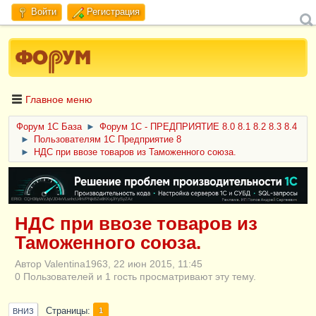
Войти
Регистрация
Главное меню
Форум 1C База
►
Форум 1С - ПРЕДПРИЯТИЕ 8.0 8.1 8.2 8.3 8.4
►
Пользователям 1С Предприятие 8
►
НДС при ввозе товаров из Таможенного союза.
ERID: CQH36pWzJqVJD4xVLsnhcU4hVPNjkBZe8KKxjJiYySyZAz
НДС при ввозе товаров из
Таможенного союза.
Автор Valentina1963, 22 июн 2015, 11:45
0 Пользователей и 1 гость просматривают эту тему.
Страницы
1
ВНИЗ