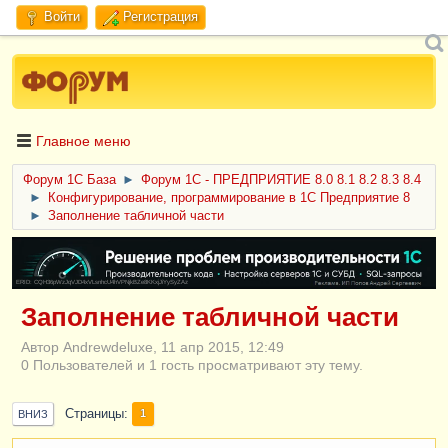
Войти
Регистрация
Главное меню
Форум 1C База
►
Форум 1С - ПРЕДПРИЯТИЕ 8.0 8.1 8.2 8.3 8.4
►
Конфигурирование, программирование в 1С Предприятие 8
►
Заполнение табличной части
ERID: CQH36pWzJqVJD4xVLsnhcU4hVPNjkBZe8KKxjJiYySyZAz
Заполнение табличной части
Автор Andrewdeluxe, 11 апр 2015, 12:49
0 Пользователей и 1 гость просматривают эту тему.
Страницы
1
ВНИЗ