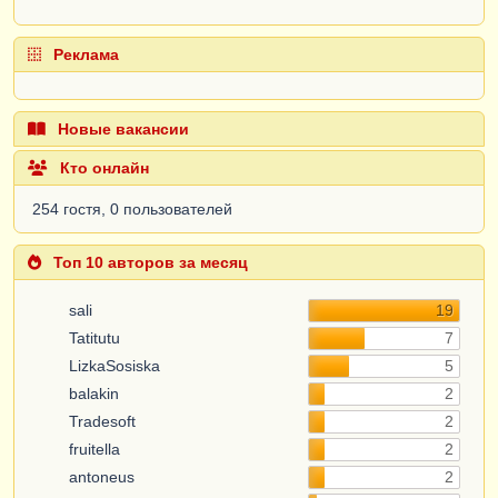
Реклама
Новые вакансии
Кто онлайн
254 гостя, 0 пользователей
Топ 10 авторов за месяц
sali
19
Tatitutu
7
LizkaSosiska
5
balakin
2
Tradesoft
2
fruitella
2
antoneus
2