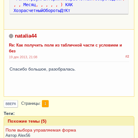
,
,
Месяц
,
,
,
,
,
)
КАК
ХозрасчетныйОборотыДтКт
ВНУТРЕННЕЕ
СОЕДИНЕНИЕ
Документ
.
РеализацияТоваровУслуг
КАК
РеализацияТоваровУслуг
ПО
(
МЕСЯЦ
(
РеализацияТоваровУслуг
.
Дата
)
natalia44
=
МЕСЯЦ
(
ХозрасчетныйОборотыДтКт
.
Период
))
Re: Как получить поле из табличной части с условием и
ВНУТРЕННЕЕ
СОЕДИНЕНИЕ
(
Выбрать
без
ДокументРеализацияТоваровУслугУслуги
.
Количест
#2
во
КАК
Количество
,
19 дек 2013, 21:08
Спасибо большое, разобралась.
ДокументРеализацияТоваровУслугУслуги
.
Ссылка
КАК
Ссылка
Из
Документ
.
РеализацияТоваровУслуг
.
Услуги
КАК
ДокументРеализацияТоваровУслугУслуги
Где
Страницы
ДокументРеализацияТоваровУслугУслуги
.
Номенкла
1
ВВЕРХ
тура
.
Родитель
.
Наименование
=
 &
Дизайн
Теги:
)
КАК
РеализацияТоваровУслугУслуги
Похожие темы (5)
ПО
(
РеализацияТоваровУслугУслуги
.
Ссылка
=
Поле выбора управляемая форма
РеализацияТоваровУслуг
.
Ссылка
)
Автор
Alex56