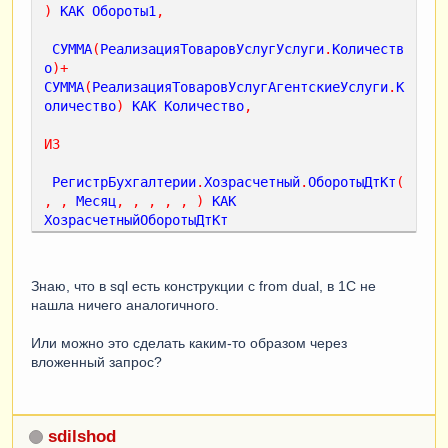
)
КАК
Обороты1
,
СУММА
(
РеализацияТоваровУслугУслуги
.
Количеств
о
)+
СУММА
(
РеализацияТоваровУслугАгентскиеУслуги
.
К
оличество
)
КАК
Количество
,
ИЗ
РегистрБухгалтерии
.
Хозрасчетный
.
ОборотыДтКт
(
,
,
Месяц
,
,
,
,
,
)
КАК
ХозрасчетныйОборотыДтКт
ВНУТРЕННЕЕ
СОЕДИНЕНИЕ
Документ
.
РеализацияТоваровУслуг
КАК
РеализацияТоваровУслуг
Знаю, что в sql есть конструкции с from dual, в 1С не
ПО
(
МЕСЯЦ
(
РеализацияТоваровУслуг
.
Дата
)
нашла ничего аналогичного.
=
МЕСЯЦ
(
ХозрасчетныйОборотыДтКт
.
Период
))
ВНУТРЕННЕЕ
СОЕДИНЕНИЕ
Или можно это сделать каким-то образом через
Документ
.
РеализацияТоваровУслуг
.
Услуги
КАК
вложенный запрос?
РеализацияТоваровУслугУслуги
ПО
(
РеализацияТоваровУслугУслуги
.
Ссылка
=
РеализацияТоваровУслуг
.
Ссылка
)
sdilshod
ВНУТРЕННЕЕ
СОЕДИНЕНИЕ