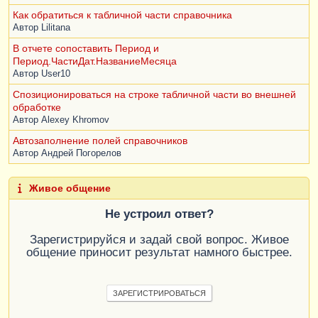
ВНУТРЕННЕЕ
СОЕДИНЕНИЕ
Как обратиться к табличной части справочника
Документ
.
РеализацияТоваровУслуг
.
АгентскиеУслу
Автор
Lilitana
ги
КАК
РеализацияТоваровУслугАгентскиеУслуги
ПО
В отчете сопоставить Период и
(
РеализацияТоваровУслугАгентскиеУслуги
.
Ссылка
Период.ЧастиДат.НазваниеМесяца
=
РеализацияТоваровУслуг
.
Ссылка
)
Автор
User10
ГДЕ
Спозиционироваться на строке табличной части во внешней
ХозрасчетныйОборотыДтКт
.
СчетДт
=
 &
Сч26Дт
обработке
Автор
Alexey Khromov
СГРУППИРОВАТЬ
ПО
ХозрасчетныйОборотыДтКт
.
Период
Автозаполнение полей справочников
Автор
Андрей Погорелов
Живое общение
Не устроил ответ?
Зарегистрируйся и задай свой вопрос. Живое
общение приносит результат намного быстрее.
ЗАРЕГИСТРИРОВАТЬСЯ