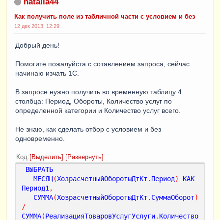
natalia44
Как получить поле из табличной части с условием и без
12 дек 2013, 12:29
Добрый день!
Помогите пожалуйста с сотавлением запроса, сейчас
начинаю изчать 1С.
В запросе нужно получить во временную таблицу 4
столбца: Период, Обороты, Количество услуг по
определенной категории и Количество услуг всего.
Не знаю, как сделать отбор с условием и без
одновременно.
Код
Выделить
Развернуть
ВЫБРАТЬ
МЕСЯЦ
(
ХозрасчетныйОборотыДтКт
.
Период
)
КАК
Период1
,
СУММА
(
ХозрасчетныйОборотыДтКт
.
СуммаОборот
)
/
СУММА
(
РеализацияТоваровУслугУслуги
.
Количество