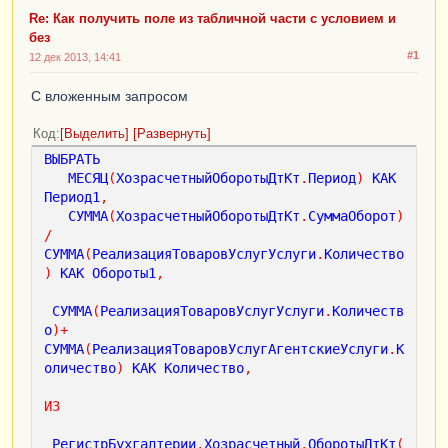
Документ
.
РеализацияТоваровУслуг
.
АгентскиеУслу
Re: Как получить поле из табличной части с условием и
ги
КАК
РеализацияТоваровУслугАгентскиеУслуги
без
ПО
#1
12 дек 2013, 14:41
(
РеализацияТоваровУслугАгентскиеУслуги
.
Ссылка
=
РеализацияТоваровУслуг
.
Ссылка
)
С вложенным запросом
ГДЕ
//
Код
Выделить
Развернуть
РеализацияТоваровУслугУслуги.Номенклатура.Род
ВЫБРАТЬ
итель.Наименование = &Дизайн
МЕСЯЦ
(
ХозрасчетныйОборотыДтКт
.
Период
)
КАК
//И
Период1
,
ХозрасчетныйОборотыДтКт
.
СчетДт
=
 &
Сч26Дт
СУММА
(
ХозрасчетныйОборотыДтКт
.
СуммаОборот
)
/
СГРУППИРОВАТЬ
ПО
СУММА
(
РеализацияТоваровУслугУслуги
.
Количество
ХозрасчетныйОборотыДтКт
.
Период
)
КАК
Обороты1
,
;
СУММА
(
РеализацияТоваровУслугУслуги
.
Количеств
о
)+
СУММА
(
РеализацияТоваровУслугАгентскиеУслуги
.
К
оличество
)
КАК
Количество
,
ИЗ
РегистрБухгалтерии
.
Хозрасчетный
.
ОборотыДтКт
(