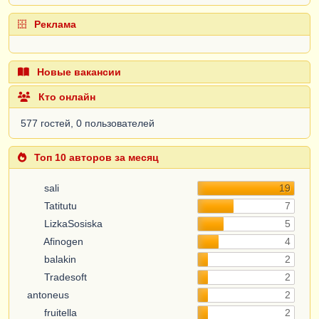
Реклама
Новые вакансии
Кто онлайн
577 гостей, 0 пользователей
Топ 10 авторов за месяц
sali
19
Tatitutu
7
LizkaSosiska
5
Afinogen
4
balakin
2
Tradesoft
2
antoneus
2
fruitella
2