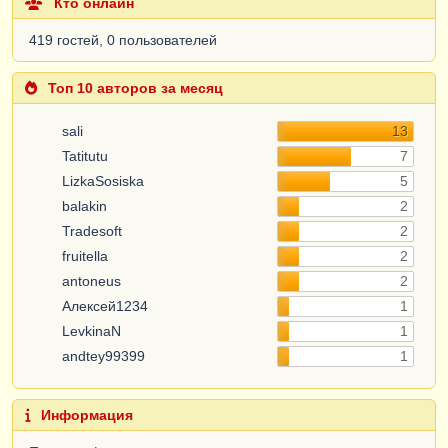
Кто онлайн
419 гостей, 0 пользователей
Топ 10 авторов за месяц
sali
13
Tatitutu
7
LizkaSosiska
5
balakin
2
Tradesoft
2
fruitella
2
antoneus
2
Алексей1234
1
LevkinaN
1
andtey99399
1
Информация