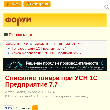
Войти
Регистрация
Главное меню
Форум 1C База
►
Форум 1С - ПРЕДПРИЯТИЕ 7.7
►
Пользователям 1С Предприятие 7.7
►
Списание товара при УСН 1С Предприятие 7.7
ERID: CQH36pWzJqVJD4xVLsnhcU4hVPNjkBZe8KKxjJiYySyZAz
Списание товара при УСН 1С
Предприятие 7.7
Автор Галия, 26 авг 2010, 17:48
0 Пользователей и 1 гость просматривают эту тему.
Страницы
1
ВНИЗ