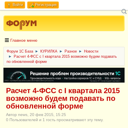
Войти
Регистрация
Главное меню
Форум 1C База
►
КУРИЛКА
►
Разное
►
Новости
►
Расчет 4-ФСС с I квартала 2015 возможно будем подавать
по обновленной форме
ERID: CQH36pWzJqVJD4xVLsnhcU4hVPNjkBZe8KKxjJiYySyZAz
Расчет 4-ФСС с I квартала 2015
возможно будем подавать по
обновленной форме
Автор news, 20 фев 2015, 15:25
0 Пользователей и 1 гость просматривают эту тему.