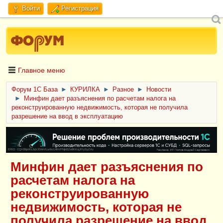
Войти
Регистрация
Главное меню
Форум 1C База
►
КУРИЛКА
►
Разное
►
Новости
►
Минфин дает разъяснения по расчетам налога на
реконструированную недвижимость, которая не получила
разрешение на ввод в эксплуатацию
ERID: CQH36pWzJqVJD4xVLsnhcU4hVPNjkBZe8KKxjJiYySyZAz
Минфин дает разъяснения по
расчетам налога на
реконструированную
недвижимость, которая не
получила разрешение на ввод