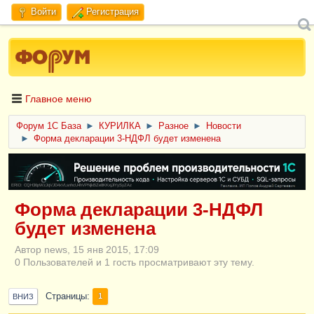
Войти
Регистрация
Главное меню
Форум 1C База
►
КУРИЛКА
►
Разное
►
Новости
►
Форма декларации 3-НДФЛ будет изменена
ERID: CQH36pWzJqVJD4xVLsnhcU4hVPNjkBZe8KKxjJiYySyZAz
Форма декларации 3-НДФЛ
будет изменена
Автор news, 15 янв 2015, 17:09
0 Пользователей и 1 гость просматривают эту тему.
Страницы
1
ВНИЗ