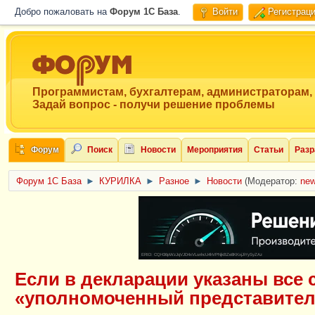
Добро пожаловать на
Форум 1C База
.
Войти
Регистрац
Программистам, бухгалтерам, администраторам,
Задай вопрос - получи решение проблемы
Форум
Поиск
Новости
Мероприятия
Статьи
Разр
Форум 1C База
►
КУРИЛКА
►
Разное
►
Новости
(Модератор:
ne
ERID: CQH36pWzJqVJD4xVLsnhcU4hVPNjkBZe8KKxjJiYySyZAz
Если в декларации указаны все 
«уполномоченный представител