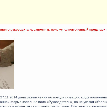
дения о руководителе, заполнять поле «уполномоченный представит
7.11.2014 дала разъяснения по поводу ситуации, когда налогопл
ронной форме заполнил поле «Руководитель», но не указал «Упол
льщик получил отказ в приеме декларации. При этом налогоплате