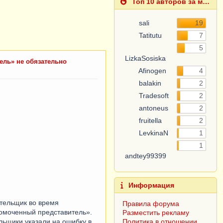
Топ 10 авторов за месяц
sali
19
Tatitutu
7
LizkaSosiska
5
Afinogen
4
ель» не обязательно
balakin
2
Tradesoft
2
antoneus
2
fruitella
2
LevkinaN
1
andtey99399
1
Информация
Правила форума
Разместить рекламу
Политика в отношении
ательщик во время
обработки персональных
номоченный представитель».
данных
льщики указали на ошибку в