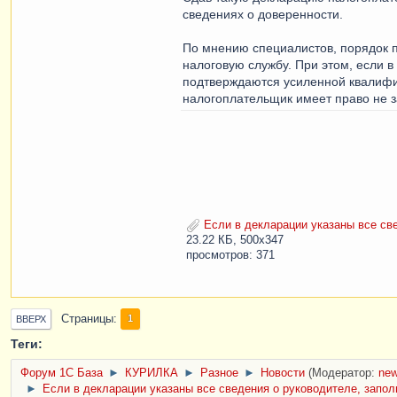
сведениях о доверенности.
По мнению специалистов, порядок п
налоговую службу. При этом, если 
подтверждаются усиленной квалифиц
налогоплательщик имеет право не 
Если в декларации указаны все све
23.22 КБ, 500x347
просмотров: 371
Страницы
1
ВВЕРХ
Теги:
Форум 1C База
►
КУРИЛКА
►
Разное
►
Новости
(Модератор:
ne
►
Если в декларации указаны все сведения о руководителе, запо