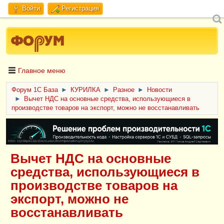
Войти
Регистрация
Главное меню
Форум 1C База
►
КУРИЛКА
►
Разное
►
Новости
►
Вычет НДС на основные средства, использующиеся в
производстве товаров на экспорт, можно не восстанавливать
ERID: CQH36pWzJqVJD4xVLsnhcU4hVPNjkBZe8KKxjJiYySyZAz
Вычет НДС на основные
средства, использующиеся в
производстве товаров на
экспорт, можно не
восстанавливать