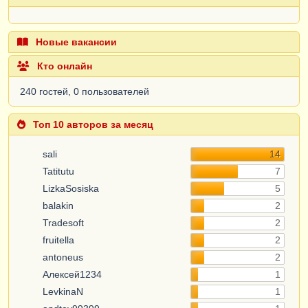
Новые вакансии
Кто онлайн
240 гостей, 0 пользователей
Топ 10 авторов за месяц
sali
14
Tatitutu
7
LizkaSosiska
5
balakin
2
Tradesoft
2
fruitella
2
antoneus
2
Алексей1234
1
LevkinaN
1