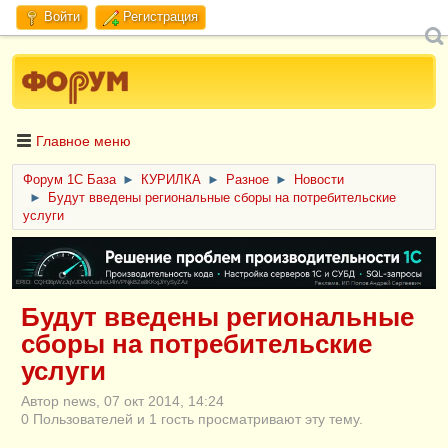
Войти
Регистрация
Главное меню
Форум 1C База
►
КУРИЛКА
►
Разное
►
Новости
►
Будут введены региональные сборы на потребительские
услуги
ERID: CQH36pWzJqVJD4xVLsnhcU4hVPNjkBZe8KKxjJiYySyZAz
Будут введены региональные
сборы на потребительские
услуги
Автор news, 07 окт 2014, 14:24
0 Пользователей и 1 гость просматривают эту тему.