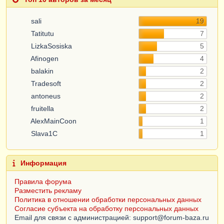
sali
19
Tatitutu
7
LizkaSosiska
5
Afinogen
4
balakin
2
Tradesoft
2
antoneus
2
fruitella
2
AlexMainCoon
1
Slava1C
1
Информация
Правила форума
Разместить рекламу
Политика в отношении обработки персональных данных
Согласие субъекта на обработку персональных данных
Email для связи с администрацией: