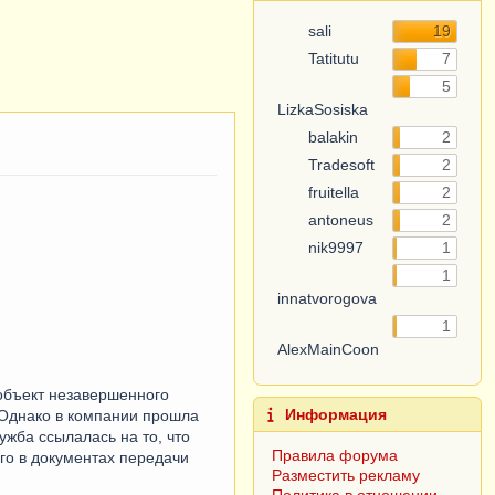
sali
19
Tatitutu
7
LizkaSosiska
5
balakin
2
Tradesoft
2
fruitella
2
antoneus
2
nik9997
1
innatvorogova
1
AlexMainCoon
1
Информация
Правила форума
 объект незавершенного
Разместить рекламу
 Однако в компании прошла
Политика в отношении
ужба ссылалась на то, что
обработки персональных
го в документах передачи
данных
Согласие субъекта на