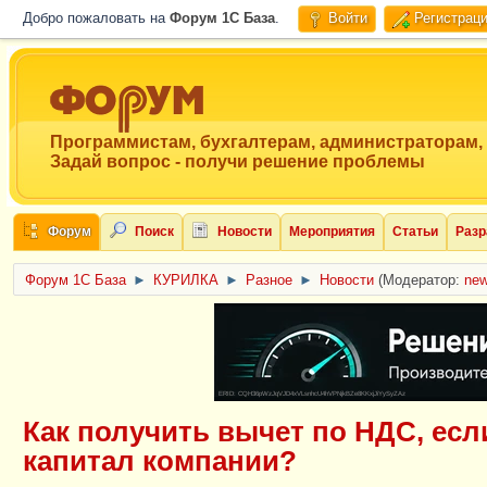
Добро пожаловать на
Форум 1C База
.
Войти
Регистрац
Программистам, бухгалтерам, администраторам,
Задай вопрос - получи решение проблемы
Форум
Поиск
Новости
Мероприятия
Статьи
Разр
Форум 1C База
►
КУРИЛКА
►
Разное
►
Новости
(Модератор:
ne
ERID: CQH36pWzJqVJD4xVLsnhcU4hVPNjkBZe8KKxjJiYySyZAz
Как получить вычет по НДС, ес
капитал компании?