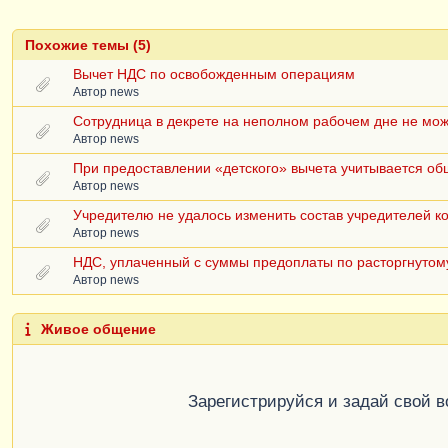
Похожие темы (5)
Вычет НДС по освобожденным операциям
Автор
news
Сотрудница в декрете на неполном рабочем дне не мож
Автор
news
При предоставлении «детского» вычета учитывается об
Автор
news
Учредителю не удалось изменить состав учредителей 
Автор
news
НДС, уплаченный с суммы предоплаты по расторгнутому
Автор
news
Живое общение
Зарегистрируйся и задай свой 