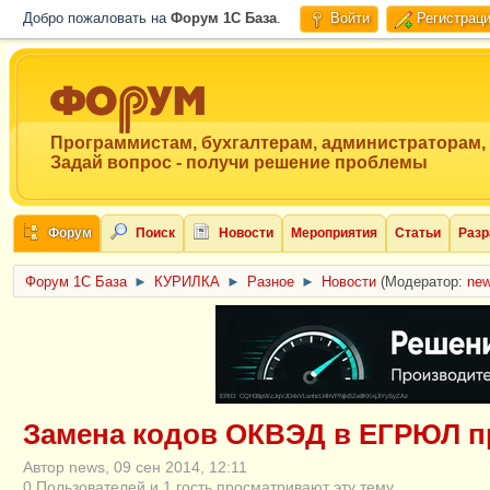
Добро пожаловать на
Форум 1C База
.
Войти
Регистрац
Программистам, бухгалтерам, администраторам,
Задай вопрос - получи решение проблемы
Форум
Поиск
Новости
Мероприятия
Статьи
Разр
Форум 1C База
►
КУРИЛКА
►
Разное
►
Новости
(Модератор:
ne
ERID: CQH36pWzJqVJD4xVLsnhcU4hVPNjkBZe8KKxjJiYySyZAz
Замена кодов ОКВЭД в ЕГРЮЛ п
Автор news, 09 сен 2014, 12:11
0 Пользователей и 1 гость просматривают эту тему.