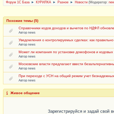
Форум 1C База
►
КУРИЛКА
►
Разное
►
Новости
(Модератор:
ne
Похожие темы (5)
Справочники кодов доходов и вычетов по НДФЛ обновл
Автор
news
Уведомления о контролируемых сделках: как правильн
Автор
news
Может ли компания по установке домофонов и кодовых
Автор
news
Московские власти предлагают ввести безальтернатив
Автор
news
При переходе с УСН на общий режим учет безнадежных
Автор
news
Живое общение
Зарегистрируйся и задай свой 