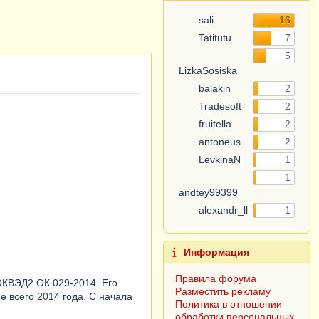
sali
16
Tatitutu
7
5
LizkaSosiska
balakin
2
Tradesoft
2
fruitella
2
antoneus
2
LevkinaN
1
1
andtey99399
alexandr_ll
1
Информация
Правила форума
ОКВЭД2 ОК 029-2014. Его
Разместить рекламу
 всего 2014 года. С начала
Политика в отношении
обработки персональных