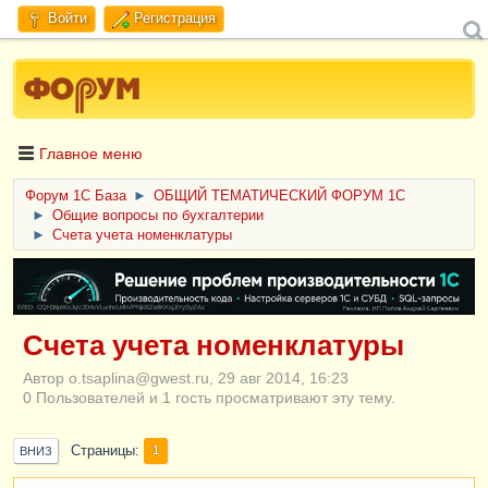
Войти
Регистрация
Главное меню
Форум 1C База
►
ОБЩИЙ ТЕМАТИЧЕСКИЙ ФОРУМ 1С
►
Общие вопросы по бухгалтерии
►
Счета учета номенклатуры
ERID: CQH36pWzJqVJD4xVLsnhcU4hVPNjkBZe8KKxjJiYySyZAz
Счета учета номенклатуры
Автор o.tsaplina@gwest.ru, 29 авг 2014, 16:23
0 Пользователей и 1 гость просматривают эту тему.
Страницы
1
ВНИЗ