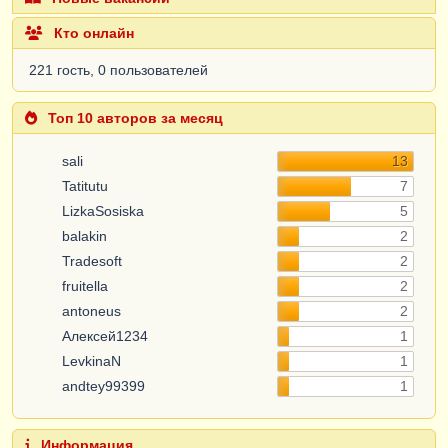
Кто онлайн
221 гость, 0 пользователей
Топ 10 авторов за месяц
sali
13
Tatitutu
7
LizkaSosiska
5
balakin
2
Tradesoft
2
fruitella
2
antoneus
2
Алексей1234
1
LevkinaN
1
andtey99399
1
Информация