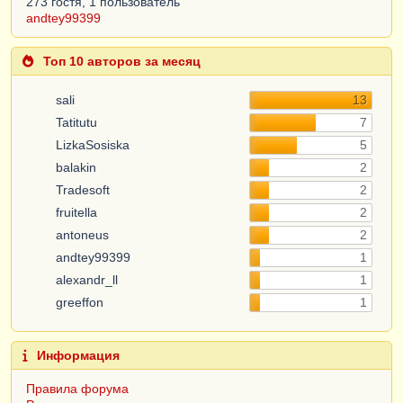
273 гостя, 1 пользователь
andtey99399
Топ 10 авторов за месяц
sali
13
Tatitutu
7
LizkaSosiska
5
balakin
2
Tradesoft
2
fruitella
2
antoneus
2
andtey99399
1
alexandr_ll
1
greeffon
1
Информация
Правила форума