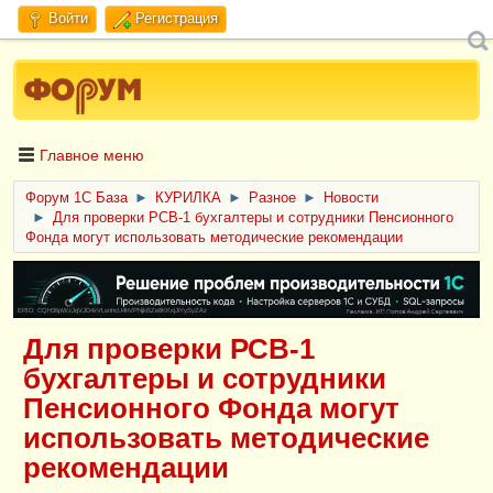
Войти
Регистрация
Главное меню
Форум 1C База
►
КУРИЛКА
►
Разное
►
Новости
►
Для проверки РСВ-1 бухгалтеры и сотрудники Пенсионного
Фонда могут использовать методические рекомендации
ERID: CQH36pWzJqVJD4xVLsnhcU4hVPNjkBZe8KKxjJiYySyZAz
Для проверки РСВ-1
бухгалтеры и сотрудники
Пенсионного Фонда могут
использовать методические
рекомендации