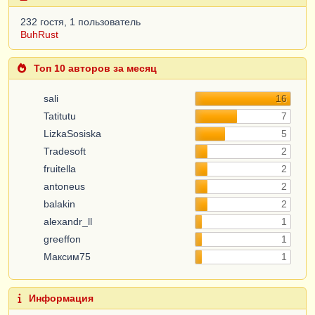
232 гостя, 1 пользователь
BuhRust
Топ 10 авторов за месяц
sali
16
Tatitutu
7
LizkaSosiska
5
Tradesoft
2
fruitella
2
antoneus
2
balakin
2
alexandr_ll
1
greeffon
1
Максим75
1
Информация