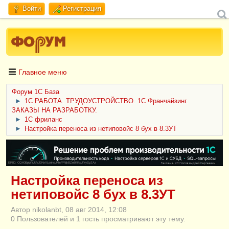
Войти
Регистрация
Главное меню
Форум 1C База
►
1С РАБОТА. ТРУДОУСТРОЙСТВО. 1С Франчайзинг.
ЗАКАЗЫ НА РАЗРАБОТКУ.
►
1С фриланс
►
Настройка переноса из нетиповойс 8 бух в 8.3УТ
ERID: CQH36pWzJqVJD4xVLsnhcU4hVPNjkBZe8KKxjJiYySyZAz
Настройка переноса из
нетиповойс 8 бух в 8.3УТ
Автор nikolanbt, 08 авг 2014, 12:08
0 Пользователей и 1 гость просматривают эту тему.