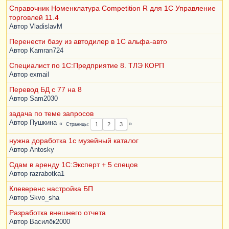
Справочник Номенклатура Competition R для 1С Управление
торговлей 11.4
Автор
VladislavM
Перенести базу из автодилер в 1С альфа-авто
Автор
Kamran724
Специалист по 1С:Предприятие 8. ТЛЭ КОРП
Автор
exmail
Перевод БД с 77 на 8
Автор
Sam2030
задача по теме запросов
Автор
Пушкина
Страницы
1
2
3
нужна доработка 1с музейный каталог
Автор
Antosky
Сдам в аренду 1С:Эксперт + 5 спецов
Автор
razrabotka1
Клеверенс настройка БП
Автор
Skvo_sha
Разработка внешнего отчета
Автор
Василёк2000