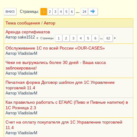
...
Страницы
1
ВНИЗ
2
3
4
5
6
24
Тема сообщения
/
Автор
Аренда сертификатов
Автор
sake1512
...
Страницы
1
2
3
4
5
6
62
Обслуживание 1С по всей России «OUR-CASES»
Автор
VladislavM
Чеки не выгружались более 30 дней - Ваша касса
заблокирована!
Автор
VladislavM
Печатная форма Договор шаблон для 1С Управление
торговлей 11.4
Автор
VladislavM
Как правильно работать с ЕГАИС (Пиво и Пивные напитки) в
1С Розница 2.3
Автор
VladislavM
Счет на оплату покупателя для 1С Управление торговлей
11.4
Автор
VladislavM