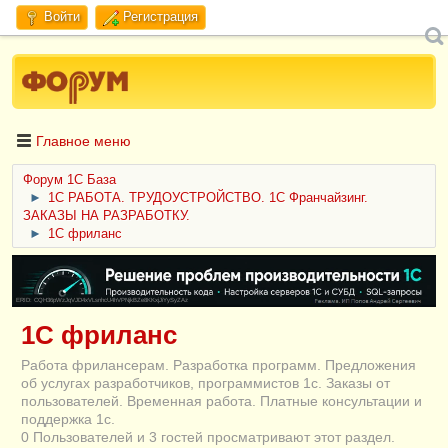
Войти
Регистрация
Главное меню
Форум 1C База
►
1С РАБОТА. ТРУДОУСТРОЙСТВО. 1С Франчайзинг.
ЗАКАЗЫ НА РАЗРАБОТКУ.
►
1С фриланс
ERID: CQH36pWzJqVJD4xVLsnhcU4hVPNjkBZe8KKxjJiYySyZAz
1С фриланс
Работа фрилансерам. Разработка программ. Предложения
об услугах разработчиков, программистов 1с. Заказы от
пользователей. Временная работа. Платные консультации и
поддержка 1с.
0 Пользователей и 3 гостей просматривают этот раздел.