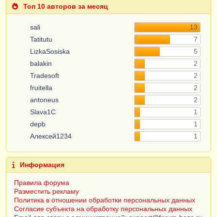
Топ 10 авторов за месяц
sali
13
Tatitutu
7
LizkaSosiska
5
balakin
2
Tradesoft
2
fruitella
2
antoneus
2
Slava1C
1
depb
1
Алексей1234
1
Информация
Правила форума
Разместить рекламу
Политика в отношении обработки персональных данных
Согласие субъекта на обработку персональных данных